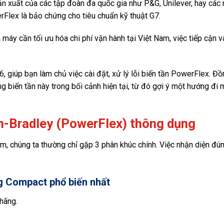
ản xuất của các tập đoàn đa quốc gia như P&G, Unilever, hay các
rFlex là bảo chứng cho tiêu chuẩn kỹ thuật G7.
máy cần tối ưu hóa chi phí vận hành tại Việt Nam, việc tiếp cận và
 giúp bạn làm chủ việc cài đặt, xử lý lỗi biến tần PowerFlex. Đồn
biến tần này trong bối cảnh hiện tại, từ đó gợi ý một hướng đi 
en-Bradley (PowerFlex) thông dụng
Nam, chúng ta thường chỉ gặp 3 phân khúc chính. Việc nhận diện đ
ng Compact phổ biến nhất
hãng.