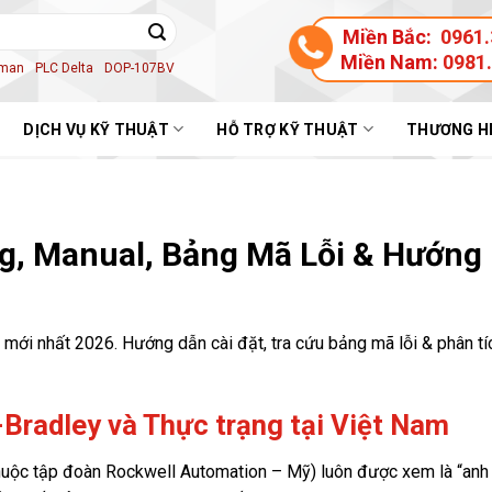
Miền Bắc:
0961.
Miền Nam:
0981
aman
PLC Delta
DOP-107BV
DỊCH VỤ KỸ THUẬT
HỖ TRỢ KỸ THUẬT
THƯƠNG H
og, Manual, Bảng Mã Lỗi & Hướng
 mới nhất 2026. Hướng dẫn cài đặt, tra cứu bảng mã lỗi & phân t
n-Bradley và Thực trạng tại Việt Nam
(thuộc tập đoàn Rockwell Automation – Mỹ) luôn được xem là “anh 