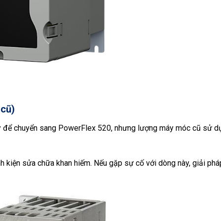
 cũ)
y để chuyển sang PowerFlex 520, nhưng lượng máy móc cũ sử d
nh kiện sửa chữa khan hiếm. Nếu gặp sự cố với dòng này, giải pháp