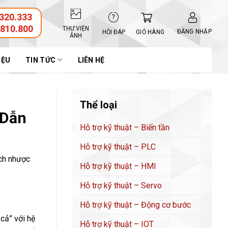
320.333
.810.800
THƯ VIỆN
ĐĂNG NHẬP
GIỎ HÀNG
HỎI ĐÁP
ẢNH
IỆU
TIN TỨC
LIÊN HỆ
Thể loại
 Dẫn
Hỗ trợ kỹ thuật – Biến tần
Hỗ trợ kỹ thuật – PLC
ích nhược
Hỗ trợ kỹ thuật – HMI
Hỗ trợ kỹ thuật – Servo
Hỗ trợ kỹ thuật – Động cơ bước
cả” với hệ
Hỗ trợ kỹ thuật – IOT