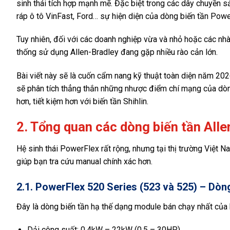
sinh thái tích hợp mạnh mẽ. Đặc biệt trong các dây chuyền s
ráp ô tô VinFast, Ford… sự hiện diện của dòng biến tần Powe
Tuy nhiên, đối với các doanh nghiệp vừa và nhỏ hoặc các nhà 
thống sử dụng Allen-Bradley đang gặp nhiều rào cản lớn.
Bài viết này sẽ là cuốn cẩm nang kỹ thuật toàn diện năm 2026,
sẽ phân tích thẳng thắn những nhược điểm chí mạng của dòng 
hơn, tiết kiệm hơn với biến tần Shihlin.
2. Tổng quan các dòng biến tần All
Hệ sinh thái PowerFlex rất rộng, nhưng tại thị trường Việt 
giúp bạn tra cứu manual chính xác hơn.
2.1. PowerFlex 520 Series (523 và 525) – Dò
Đây là dòng biến tần hạ thế dạng module bán chạy nhất của 
Dải công suất: 0.4kW – 22kW (0.5 – 30HP).