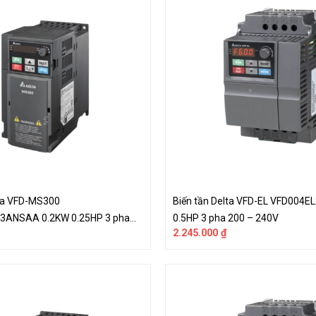
lta VFD-MS300
Biến tần Delta VFD-EL VFD004E
ANSAA 0.2KW 0.25HP 3 pha
0.5HP 3 pha 200 – 240V
2.245.000
₫