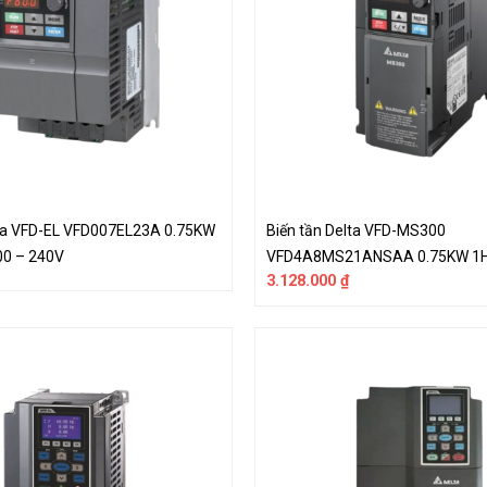
lta VFD-EL VFD007EL23A 0.75KW
Biến tần Delta VFD-MS300
00 – 240V
VFD4A8MS21ANSAA 0.75KW 1H
3.128.000
₫
220V