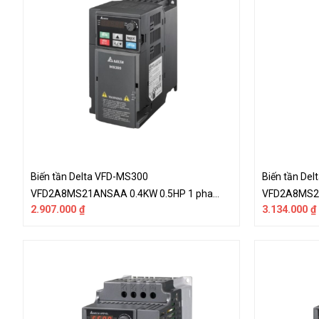
Biến tần Delta VFD-MS300
Biến tần De
VFD2A8MS21ANSAA 0.4KW 0.5HP 1 pha
VFD2A8MS23
2.907.000
₫
3.134.000
₫
220V
220V