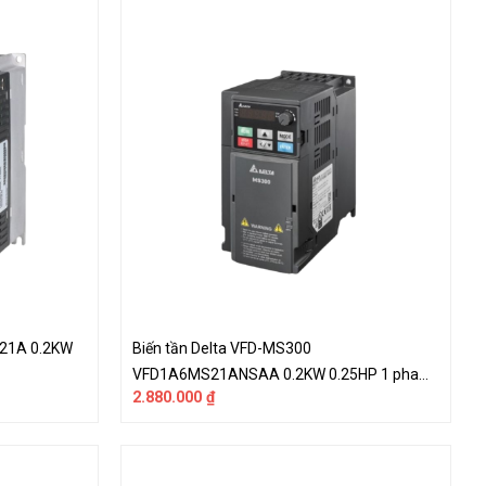
L21A 0.2KW
Biến tần Delta VFD-MS300
VFD1A6MS21ANSAA 0.2KW 0.25HP 1 pha
2.880.000
₫
220V