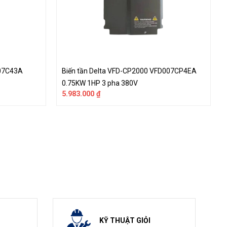
007C43A
Biến tần Delta VFD-CP2000 VFD007CP4EA
0.75KW 1HP 3 pha 380V
5.983.000
₫
KỸ THUẬT GIỎI