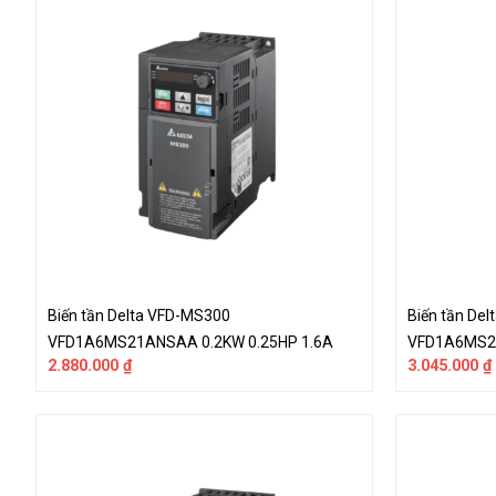
Biến tần Delta VFD-MS300
Biến tần De
VFD1A6MS21ANSAA 0.2KW 0.25HP 1.6A
VFD1A6MS23
2.880.000
₫
3.045.000
₫
220V