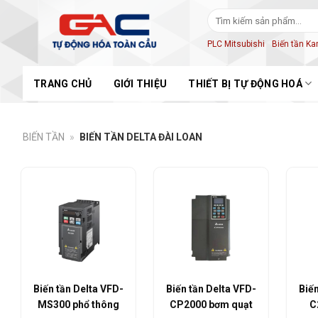
Skip
Tìm
to
kiếm:
content
PLC Mitsubishi
Biến tần K
TRANG CHỦ
GIỚI THIỆU
THIẾT BỊ TỰ ĐỘNG HOÁ
BIẾN TẦN
»
BIẾN TẦN DELTA ĐÀI LOAN
Biến tần Delta VFD-
Biến tần Delta VFD-
Biến
CP2000 bơm quạt
C2000 cao cấp