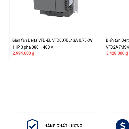
Biến tần Delta VFD-EL VFD007EL43A 0.75KW
Biến tần De
1HP 3 pha 380 – 480 V
VFD2A7MS43
2.994.000
₫
3.428.000
₫
380V
HÀNG CHẤT LƯỢNG