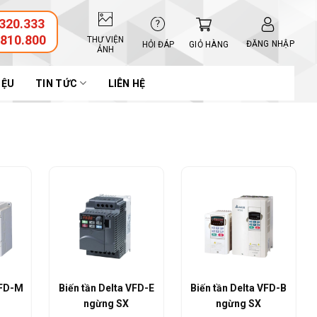
320.333
.810.800
THƯ VIỆN
ĐĂNG NHẬP
GIỎ HÀNG
HỎI ĐÁP
ẢNH
IỆU
TIN TỨC
LIÊN HỆ
VFD-E
Biến tần Delta VFD-B
Biến tần Delta VFD-
ngừng SX
EL cơ bản