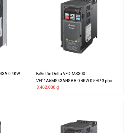
L43A 0.4KW
Biến tần Delta VFD-MS300
VFD1A5MS43ANSAA 0.4KW 0.5HP 3 pha
3.462.000
₫
380V