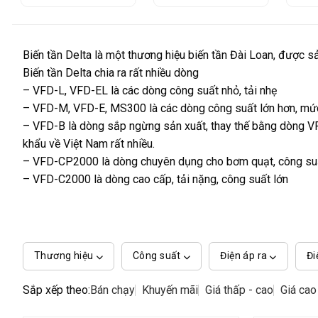
Biến tần Delta là một thương hiệu biến tần Đài Loan, được sả
Biến tần Delta chia ra rất nhiều dòng
– VFD-L, VFD-EL là các dòng công suất nhỏ, tải nhẹ
– VFD-M, VFD-E, MS300 là các dòng công suất lớn hơn, mức 
– VFD-B là dòng sắp ngừng sản xuất, thay thế bằng dòng V
khẩu về Việt Nam rất nhiều.
– VFD-CP2000 là dòng chuyên dụng cho bơm quạt, công su
– VFD-C2000 là dòng cao cấp, tải nặng, công suất lớn
Thương hiệu
Công suất
Điện áp ra
Đi
Sắp xếp theo:
Bán chạy
Khuyến mãi
Giá thấp - cao
Giá cao