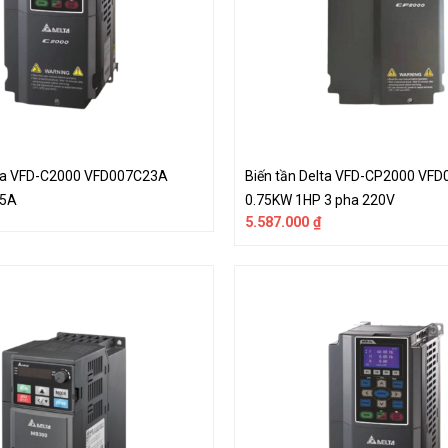
lta VFD-C2000 VFD007C23A
Biến tần Delta VFD-CP2000 VF
 5A
0.75KW 1HP 3 pha 220V
5.587.000
₫