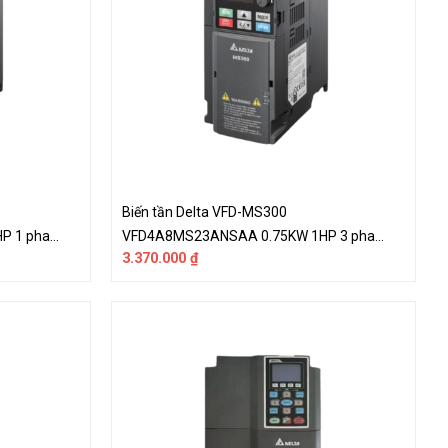
Biến tần Delta VFD-MS300
P 1 pha
VFD4A8MS23ANSAA 0.75KW 1HP 3 pha
3.370.000
₫
220V