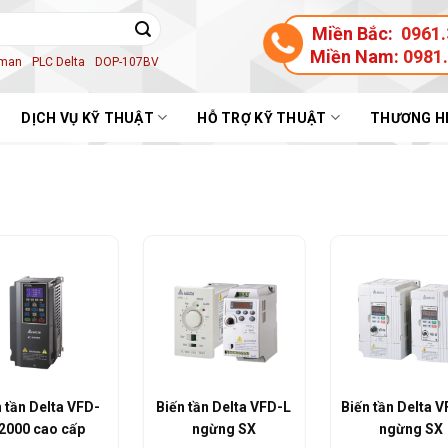
Miền Bắc:
0961.
Miền Nam:
0981
aman
PLC Delta
DOP-107BV
DỊCH VỤ KỸ THUẬT
HỖ TRỢ KỸ THUẬT
THƯƠNG H
 tần Delta VFD-L
Biến tần Delta VFD-M
Biến tần Delta 
ngừng SX
ngừng SX
ngừng SX