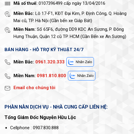
Mã số thuế:
0107396499 cấp ngày 13/04/2016
Miền Bắc:
Lô 17-F1, KĐT Đại Kim, P. Định Công, Q. Hoàng
Mai cũ, TP. Hà Nội (Gần bến xe Giáp Bát)
Miền Nam:
Số 65F6, đường DD9 KDC An Sương, P. Đông
Hưng Thuận, Quận 12 cũ TP. HCM (Gần Bến xe An Sương)
BÁN HÀNG - HỖ TRỢ KỸ THUẬT 24/7
Miền Bắc:
0961.320.333
Miền Nam:
0981.810.800
Email cho chúng tôi
PHÀN NÀN DỊCH VỤ - NHÀ CUNG CẤP LIÊN HỆ:
Tổng Giám Đốc Nguyễn Hữu Lộc
Cellphone : 0907.830.888