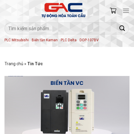
Skip
to
content
Tìm
kiếm:
PLC Mitsubishi
Biến tần Kaman
PLC Delta
DOP-107BV
Trang chủ
»
Tin Tức