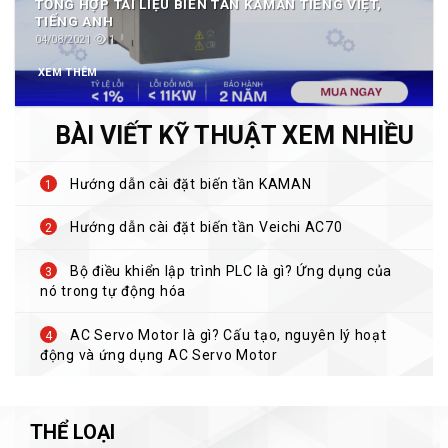
TỔNG HỢP TÀI LIỆU BIẾN TẦN KAMAN TIẾNG VIỆT,
TIẾNG ANH
04/08/2021
1
XEM THÊM
BÀI VIẾT KỸ THUẬT XEM NHIỀU
Hướng dẫn cài đặt biến tần KAMAN
Hướng dẫn cài đặt biến tần Veichi AC70
Bộ điều khiển lập trình PLC là gì? Ứng dụng của
nó trong tự động hóa
AC Servo Motor là gì? Cấu tạo, nguyên lý hoạt
động và ứng dụng AC Servo Motor
THỂ LOẠI