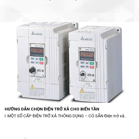
HƯỚNG DẪN CHỌN ĐIỆN TRỞ XẢ CHO BIẾN TẦN
I. MỘT SỐ CẤP ĐIỆN TRỞ XẢ THÔNG DỤNG – CÓ SẴN Điện trở xả...