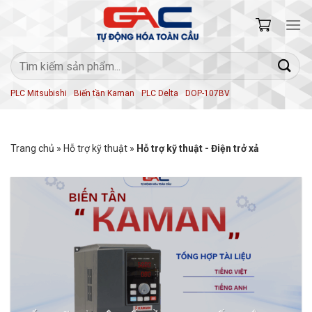
Skip
to
content
Tìm
kiếm:
PLC Mitsubishi
Biến tần Kaman
PLC Delta
DOP-107BV
Trang chủ
»
Hỗ trợ kỹ thuật
»
Hỗ trợ kỹ thuật - Điện trở xả