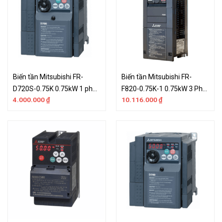
Biến tần Mitsubishi FR-
Biến tần Mitsubishi FR-
D720S-0.75K 0.75kW 1 pha
F820-0.75K-1 0.75kW 3 Pha
4.000.000
₫
10.116.000
₫
220VAC
220V