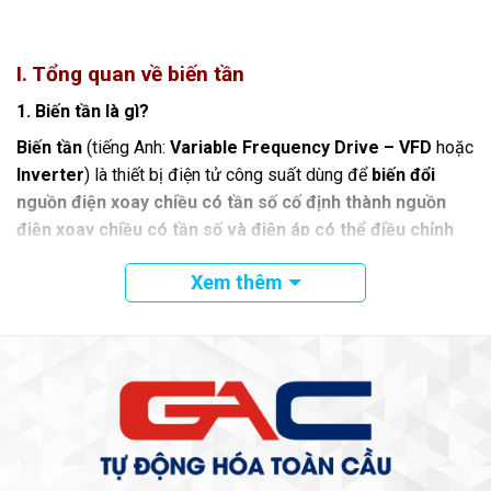
I. Tổng quan về biến tần
1. Biến tần là gì?
Biến tần
(tiếng Anh:
Variable Frequency Drive – VFD
hoặc
Inverter
) là thiết bị điện tử công suất dùng để
biến đổi
nguồn điện xoay chiều có tần số cố định thành nguồn
điện xoay chiều có tần số và điện áp có thể điều chỉnh
được
, nhằm điều khiển tốc độ và mô-men của động cơ điện.
Xem thêm
Trong công nghiệp, biến tần được sử dụng rộng rãi để
điều
chỉnh tốc độ động cơ
,
đảo chiều quay
,
giảm dòng khởi
động
,
hạn chế rung giật cơ khí
và
tối ưu điện năng tiêu
thụ
. Nhờ đó, thiết bị này giúp nâng cao hiệu suất vận hành,
kéo dài tuổi thọ động cơ và cải thiện độ ổn định của toàn bộ
hệ thống.
Về nguyên lý hoạt động, biến tần sử dụng các linh kiện bán
dẫn công suất để thực hiện quá trình
chỉnh lưu – lọc –