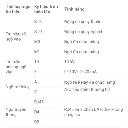
Thể loại ngõ
Ký hiệu trên
Tính năng
tín hiệu
biến tần
STF
Động cơ quay thuận
STR
Động cơ quay nghịch
Tín hiệu số
ngõ vào
M0
Ngõ đa chức năng
M1
Ngõ đa chức năng
Tín hiệu
10
10.5V
analog ngõ
3
0~10V/ 4~20 mA
vào
A
Ngõ ra Relay đa chức năng.
Ngõ ra Relay
A-C tiếp điểm thường hở
C
RJ45
Ngõ truyền
RJ45 và 2 chấn DA+/DB- không th
DA+
thông
cùng lúc
DB-