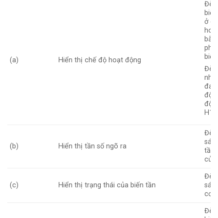
Đèn
biến
ở c
hoạ
bằn
phí
biến
(a)
Hiển thị chế độ hoạt động
Đèn
nháy
đan
độn
độ k
H1~
Đèn
sáng
(b)
Hiển thị tần số ngõ ra
tần 
của 
Đèn
(c)
Hiển thị trạng thái của biến tần
sán
cơ 
Đèn