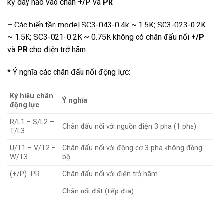
kỳ dây nào vào chân
+/P
và
PR
–
Các biến tần model SC3-043-0.4k ~ 1.5K; SC3-023-0.2K
~ 1.5K; SC3-021-0.2K ~ 0.75K không có chân đấu nối
+/P
và
PR
cho điện trở hãm
* Ý nghĩa các chân đấu nối động lực:
Ký hiệu chân
Ý nghĩa
động lực
R/L1 – S/L2 –
Chân đấu nối với nguồn điện 3 pha (1 pha)
T/L3
U/T1 – V/T2 –
Chân đấu nối với động cơ 3 pha không đồng
W/T3
bộ
(+/P) -PR
Chân đấu nối với điện trở hãm
Chân nối đất (tiếp địa)