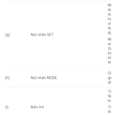
Nhấ
đọc 
thô
hoặ
chu
thôn
đặt
(g)
Nút nhấn SET
Nhấn
nút 
2s đ
trị 
trìn
thô
Chu
(h)
Nút nhấn MODE
giữa
độ q
Tăn
tần 
hoạ
(i)
Biên trở
Tăn
thôn