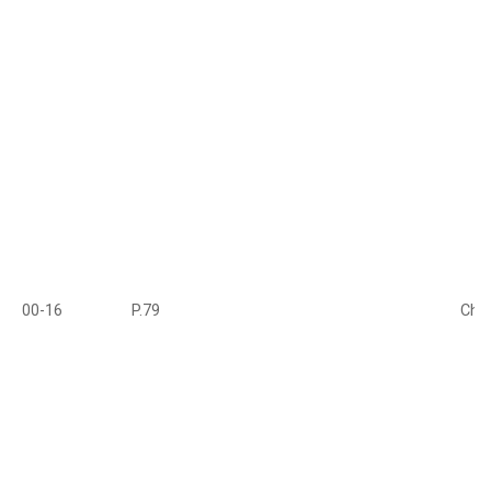
00-16
P.79
Chế