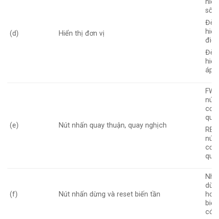
hiển
số
Đèn
hiển
(d)
Hiển thị đơn vị
điện
Đèn 
hiển
áp
FWD
nút
cơ b
qua
(e)
Nút nhấn quay thuận, quay nghịch
REV
nút
cơ b
qua
Nhấ
dừn
(f)
Nút nhấn dừng và reset biến tần
hoặc
biến
có l