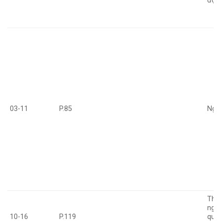
độn
03-11
P.85
Ngõ 
Thời
nghỉ
10-16
P.119
quá 