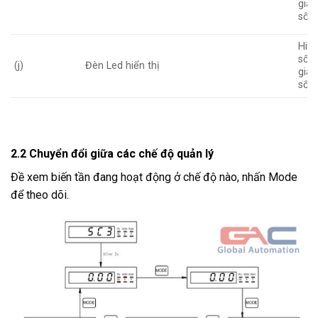
giá 
số k
Hiển
số, 
(j)
Đèn Led hiển thị
giá 
số
2.2 Chuyển đổi giữa các chế độ quản lý
Đề xem biến tần đang hoạt động ở chế độ nào, nhấn Mode
để theo dõi.