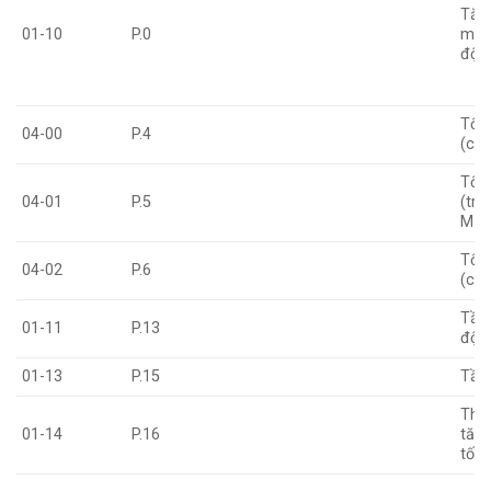
Tăn
01-10
P.0
men
độn
Tốc
04-00
P.4
(cao
Tốc
04-01
P.5
(tru
M1)
Tốc
04-02
P.6
(ch
Tần 
01-11
P.13
độn
01-13
P.15
Tần
Thời
01-14
P.16
tăn
tốc