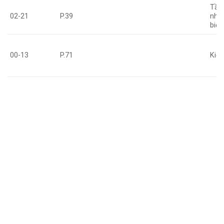
Tần
02-21
P.39
nhất
biến
00-13
P.71
Kiể