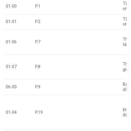
Tần 
01-00
P.1
nhấ
Tần
01-01
P.2
nhấ
Thời
01-06
P.7
tăng
Thời
01-07
P.8
giả
Bảo
06-00
P.9
dòn
Điệ
01-04
P.19
độn