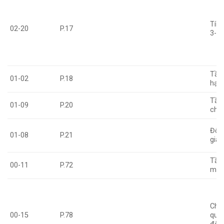
Tín 
02-20
P.17
3-5
Tần 
01-02
P.18
hạn 
Tần
01-09
P.20
chiế
Độ c
01-08
P.21
gian
Tần
00-11
P.72
man
Chọ
00-15
P.78
qua