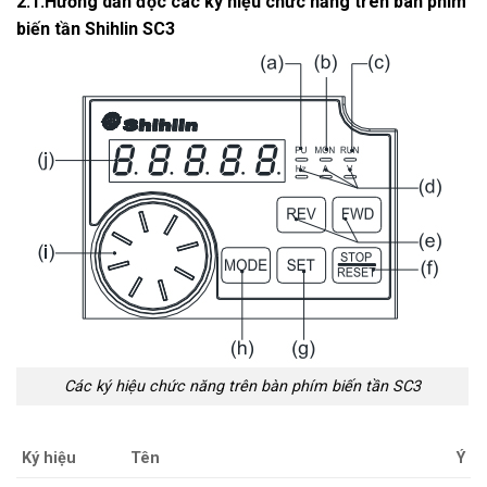
2.1.Hướng dẫn đọc các ký hiệu chức năng trên bàn phím
biến tần Shihlin SC3
Các ký hiệu chức năng trên bàn phím biến tần SC3
Ký hiệu
Tên
Ý n