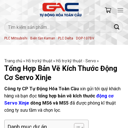
Skip
to
content
Tìm
kiếm:
PLC Mitsubishi
Biến tần Kaman
PLC Delta
DOP-107BV
Trang chủ
»
Hỗ trợ kỹ thuật
»
Hỗ trợ kỹ thuật - Servo
»
Tổng Hợp Bản Vẽ Kích Thước Động
Cơ Servo Xinje
Công ty CP Tự Động Hóa Toàn Cầu
xin gửi tới quý khách
hàng và bạn đọc
tổng hợp bản vẽ kích thước
động cơ
Servo Xinje
dòng MS6 và MS5
đã được phòng kĩ thuật
công ty sưu tầm và chọn lọc.
Danh mục dự án