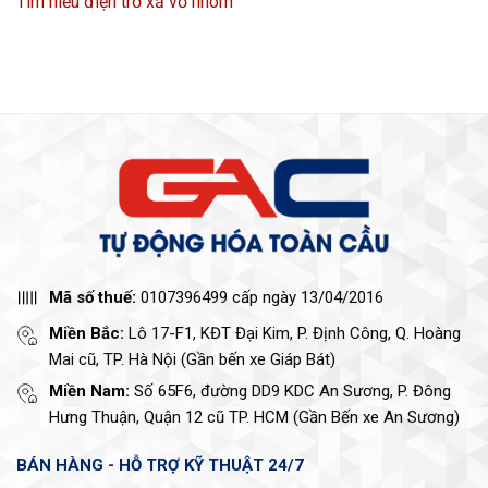
Tìm hiểu điện trở xả vỏ nhôm
Mã số thuế:
0107396499 cấp ngày 13/04/2016
Miền Bắc:
Lô 17-F1, KĐT Đại Kim, P. Định Công, Q. Hoàng
Mai cũ, TP. Hà Nội (Gần bến xe Giáp Bát)
Miền Nam:
Số 65F6, đường DD9 KDC An Sương, P. Đông
Hưng Thuận, Quận 12 cũ TP. HCM (Gần Bến xe An Sương)
BÁN HÀNG - HỖ TRỢ KỸ THUẬT 24/7