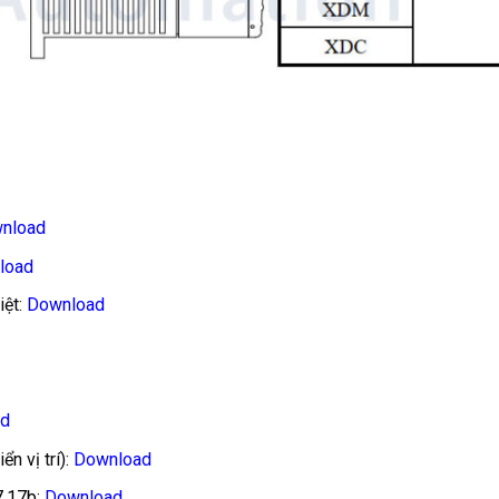
nload
load
iệt:
Download
ad
n vị trí):
Download
7.17b
:
Download