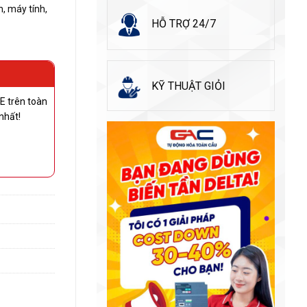
n, máy tính,
HỖ TRỢ 24/7
KỸ THUẬT GIỎI
E trên toàn
nhất!