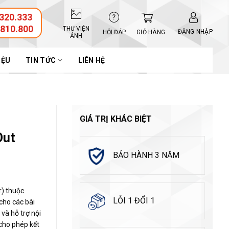
320.333
.810.800
THƯ VIỆN
ĐĂNG NHẬP
GIỎ HÀNG
HỎI ĐÁP
ẢNH
IỆU
TIN TỨC
LIÊN HỆ
GIÁ TRỊ KHÁC BIỆT
Out
BẢO HÀNH 3 NĂM
r) thuộc
LỖI 1 ĐỔI 1
cho các bài
và hỗ trợ nội
cho phép kết