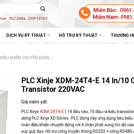
Miền Bắc:
0961.
Miền Nam:
0981
aman
PLC Delta
DOP-107BV
DỊCH VỤ KỸ THUẬT
HỖ TRỢ KỸ THUẬT
THƯƠNG H
 ĐIỀU KHIỂN CHUYỂN ĐỘNG
»
PLC Xinje XDM-24T4-E 14 In/10 
Transistor 220VAC
PLC Xinje
XDM-24T4-E
( 14 đầu vào, 10 đầu ra kiểu transisto
dòng PLC Xinje XD Series . PLC dòng này ứng dụng tiêu biểu 
toán điều khiển chuyển động với 4 chân phát xung tốc độ cao 
suy quỹ đạo. Hỗ trợ cổng truyền thông RS232 + cổng RS485 