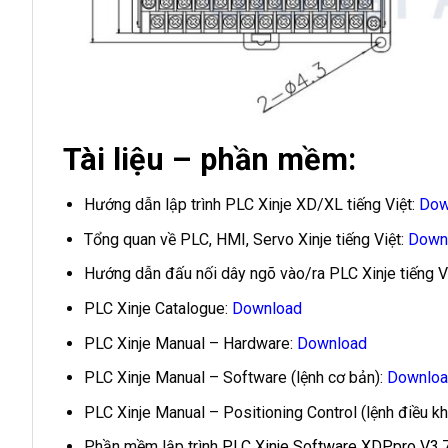
Tài liệu – phần mềm:
Hướng dẫn lập trình PLC Xinje XD/XL tiếng Việt:
Dow
Tổng quan về PLC, HMI, Servo Xinje tiếng Việt:
Down
Hướng dẫn đấu nối dây ngõ vào/ra PLC Xinje tiếng V
PLC Xinje Catalogue:
Download
PLC Xinje Manual – Hardware:
Download
PLC Xinje Manual – Software (lệnh cơ bản):
Downlo
PLC Xinje Manual – Positioning Control (lệnh điều khiể
Phần mềm lập trình
PLC Xinje Software XDPpro V3.