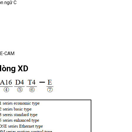
gôn ngữ C
g E-CAM
dòng XD