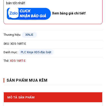
bán tốt nhất!
Xem bảng giá chi tiết!
Thương hiệu:
XINJE
SKU:
XD5-16RT-E
Danh mục:
PLC Xinje XD5 đặc biệt
Thẻ:
XD5-16RT-E
SẢN PHẨM MUA KÈM
MÔ TẢ SẢN PHẨM