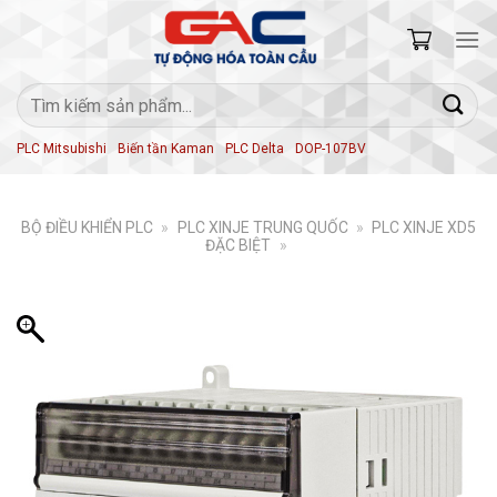
Skip
to
content
Tìm
kiếm:
PLC Mitsubishi
Biến tần Kaman
PLC Delta
DOP-107BV
BỘ ĐIỀU KHIỂN PLC
»
PLC XINJE TRUNG QUỐC
»
PLC XINJE XD5
ĐẶC BIỆT
»