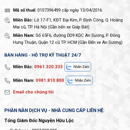
Mã số thuế:
0107396499 cấp ngày 13/04/2016
Miền Bắc:
Lô 17-F1, KĐT Đại Kim, P. Định Công, Q. Hoàng
Mai cũ, TP. Hà Nội (Gần bến xe Giáp Bát)
Miền Nam:
Số 65F6, đường DD9 KDC An Sương, P. Đông
Hưng Thuận, Quận 12 cũ TP. HCM (Gần Bến xe An Sương)
BÁN HÀNG - HỖ TRỢ KỸ THUẬT 24/7
Miền Bắc:
0961.320.333
Miền Nam:
0981.810.800
Email cho chúng tôi
PHÀN NÀN DỊCH VỤ - NHÀ CUNG CẤP LIÊN HỆ:
Tổng Giám Đốc Nguyễn Hữu Lộc