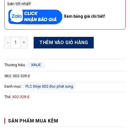
bán tốt nhất!
Xem bảng giá chi tiết!
PLC Xinje XD2-32R-E 18 In/14 Out Relay 220VAC số lượng
THÊM VÀO GIỎ HÀNG
Thương hiệu:
XINJE
SKU:
XD2-32R-E
Danh mục:
PLC Xinje XD2 đọc phát xung
Thẻ:
XD2-32R-E
SẢN PHẨM MUA KÈM