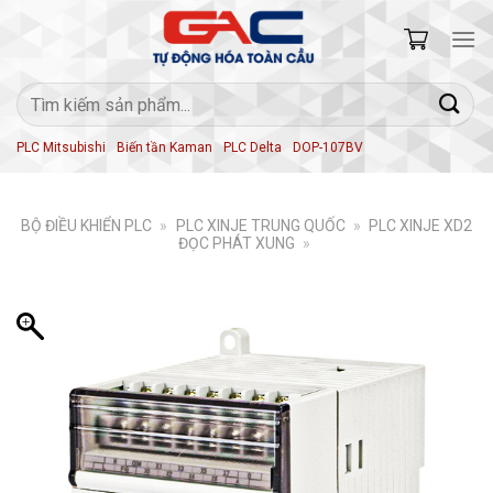
Skip
to
content
Tìm
kiếm:
PLC Mitsubishi
Biến tần Kaman
PLC Delta
DOP-107BV
BỘ ĐIỀU KHIỂN PLC
»
PLC XINJE TRUNG QUỐC
»
PLC XINJE XD2
ĐỌC PHÁT XUNG
»