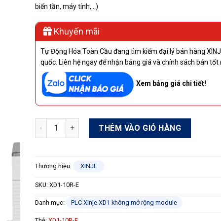
biến tần, máy tính,…)
Khuyến mãi
Tự Động Hóa Toàn Cầu đang tìm kiếm đại lý bán hàng XINJ
quốc. Liên hệ ngay để nhận bảng giá và chính sách bán tốt 
Xem bảng giá chi tiết!
PLC Xinje XD1-10R-E 5 In/ 5 Out Relay 220VAC số lượn
THÊM VÀO GIỎ HÀNG
Thương hiệu:
XINJE
SKU:
XD1-10R-E
Danh mục:
PLC Xinje XD1 không mở rộng module
Thẻ:
XD1-10R-E