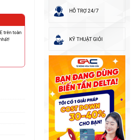
HỖ TRỢ 24/7
E trên toàn
KỸ THUẬT GIỎI
nhất!
g