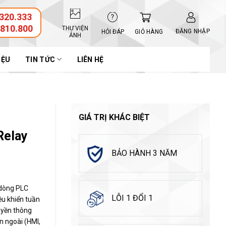
320.333
.810.800
THƯ VIỆN
ĐĂNG NHẬP
GIỎ HÀNG
HỎI ĐÁP
ẢNH
IỆU
TIN TỨC
LIÊN HỆ
GIÁ TRỊ KHÁC BIỆT
Relay
BẢO HÀNH 3 NĂM
 dòng PLC
LỖI 1 ĐỔI 1
ều khiển tuần
ruyền thông
n ngoài (HMI,