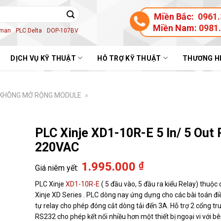
Miền Bắc:
0961.
Miền Nam:
0981
aman
PLC Delta
DOP-107BV
DỊCH VỤ KỸ THUẬT
HỖ TRỢ KỸ THUẬT
THƯƠNG H
1 KHÔNG MỞ RỘNG MODULE
»
PLC Xinje XD1-10R-E 5 In/ 5 Out 
220VAC
1.995.000
₫
PLC Xinje
XD1-10R-E
( 5 đầu vào, 5 đầu ra kiểu Relay) thuộc
Xinje XD Series . PLC dòng nay ứng dựng cho các bài toán đi
tự relay cho phép đóng cắt dòng tải đến 3A. Hỗ trợ 2 cổng t
RS232 cho phép kết nối nhiều hơn một thiết bị ngoại vi với bê