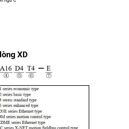
gôn ngữ C
dòng XD