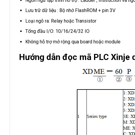
Ngôn ngữ lập trình hỗ trợ : Ladder , Instruction và n
Lưu trữ dữ liệu : Bộ nhớ FlashROM + pin 3V
Loại ngõ ra: Relay hoặc Transistor
Tổng đầu I/O: 10/16/24/32 IO
Không hỗ trợ mở rộng qua board hoặc module
Hướng dẫn đọc mã PLC Xinje 