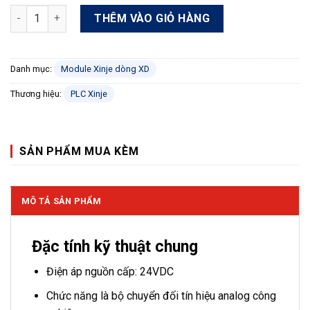
Module Xinje XD-4DA-A-ED số lượng
THÊM VÀO GIỎ HÀNG
Danh mục:
Module Xinje dòng XD
Thương hiệu:
PLC Xinje
SẢN PHẨM MUA KÈM
MÔ TẢ SẢN PHẨM
Đặc tính kỹ thuật chung
Điện áp nguồn cấp: 24VDC
Chức năng là bộ chuyển đối tín hiệu analog công