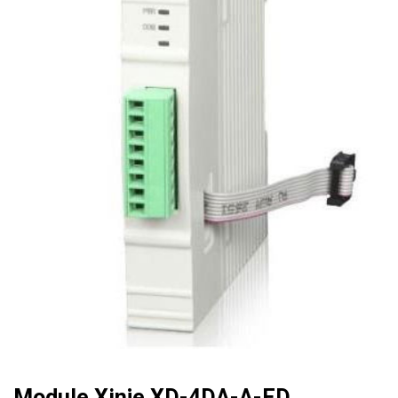
Module Xinje XD-4DA-A-ED