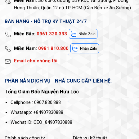
Miền Nam:
Số 65F6, đường DD9 KDC An Sương, P. Đông
Hưng Thuận, Quận 12 cũ TP. HCM (Gần Bến xe An Sương)
BÁN HÀNG - HỖ TRỢ KỸ THUẬT 24/7
Miền Bắc:
0961.320.333
Miền Nam:
0981.810.800
Email cho chúng tôi
PHÀN NÀN DỊCH VỤ - NHÀ CUNG CẤP LIÊN HỆ:
Tổng Giám Đốc Nguyễn Hữu Lộc
Cellphone : 0907.830.888
Whatsapp: +84907830888
Wechat ID: CEO_84907830888
Chính sách công ty
Dịch vụ kỹ thuật