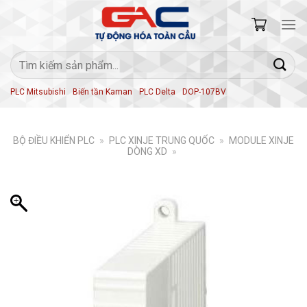
Skip
to
content
Tìm
kiếm:
PLC Mitsubishi
Biến tần Kaman
PLC Delta
DOP-107BV
BỘ ĐIỀU KHIỂN PLC
»
PLC XINJE TRUNG QUỐC
»
MODULE XINJE
DÒNG XD
»