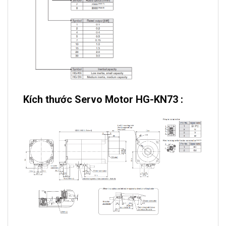
Kích thước Servo Motor HG-KN73 :