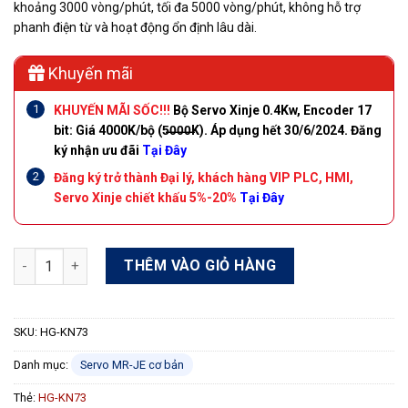
khoảng 3000 vòng/phút, tối đa 5000 vòng/phút, không hỗ trợ
phanh điện từ và hoạt động ổn định lâu dài.
Khuyến mãi
KHUYẾN MÃI SỐC!!!
Bộ Servo Xinje 0.4Kw, Encoder 17
bit: Giá 4000K/bộ (5̶0̶0̶0̶K). Áp dụng hết 30/6/2024. Đăng
ký nhận ưu đãi
Tại Đây
Đăng ký trở thành Đại lý, khách hàng VIP PLC, HMI,
Servo Xinje chiết khấu 5%-20%
Tại Đây
Động cơ Servo Mitsubishi HG-KN73 encoder 17 bit 750W 200VA
THÊM VÀO GIỎ HÀNG
SKU:
HG-KN73
Danh mục:
Servo MR-JE cơ bản
Thẻ:
HG-KN73