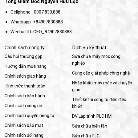
Tổng Giám Đốc Nguyễn Hữu Lộc
Cellphone : 0907.830.888
Whatsapp: +84907830888
Wechat ID: CEO_84907830888
Chính sách công ty
Dịch vụ kỹ thuật
Câu hỏi thường gặp
Sửa chữa máy móc công
nghiệp
Hướng dẫn mua hàng
Cung cấp giải pháp công nghệ
Chính sách giao hàng
Nhập khẩu máy móc và chuyển
Hình thức thanh toán
giao
Chính sách bảo hành
Thiết kế thi công tủ điện điều
Chính sách công nợ
khiển
Chính sách quyền riêng tư
DV Lập trình PLC HMI
Chính sách bảo mật
Sửa chữa biến tần
Chính sách đổi hàng
Sửa chữa PLC