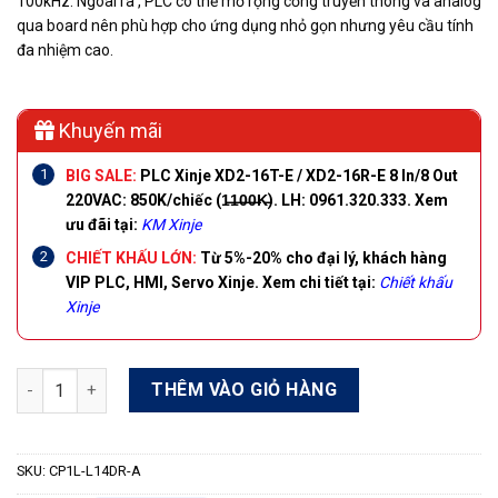
100kHz. Ngoài ra , PLC có thể mở rộng cổng truyền thông và analog
qua board nên phù hợp cho ứng dụng nhỏ gọn nhưng yêu cầu tính
đa nhiệm cao.
Khuyến mãi
BIG SALE:
PLC Xinje XD2-16T-E / XD2-16R-E 8 In/8 Out
220VAC:
850K/chiếc
(1̶1̶0̶0̶K̶). LH: 0961.320.333. Xem
ưu đãi tại:
KM Xinje
CHIẾT KHẤU LỚN:
Từ 5%-20% cho đại lý, khách hàng
VIP PLC, HMI, Servo Xinje.
Xem chi tiết tại:
Chiết khấu
Xinje
PLC Omron CP1L-L14DR-A số lượng
THÊM VÀO GIỎ HÀNG
SKU:
CP1L-L14DR-A