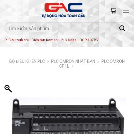
Skip
to
content
Tìm
kiếm:
PLC Mitsubishi
Biến tần Kaman
PLC Delta
DOP-107BV
BỘ ĐIỀU KHIỂN PLC
»
PLC OMRON NHẬT BẢN
»
PLC OMRON
CP1L
»