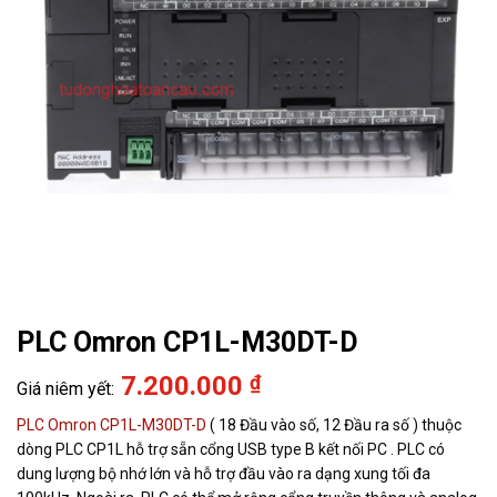
PLC Omron CP1L-M30DT-D
7.200.000
₫
PLC Omron
CP1L-M30DT-D
( 18 Đầu vào số, 12 Đầu ra số ) thuộc
dòng PLC CP1L hỗ trợ sẵn cổng USB type B kết nối PC . PLC có
dung lượng bộ nhớ lớn và hỗ trợ đầu vào ra dạng xung tối đa