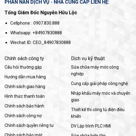
PHÀN NÀN DỊCH VỤ - NHÀ CUNG CẤP LIÊN HỆ:
Tổng Giám Đốc Nguyễn Hữu Lộc
Cellphone : 0907.830.888
Whatsapp: +84907830888
Wechat ID: CEO_84907830888
Chính sách công ty
Dịch vụ kỹ thuật
Câu hỏi thường gặp
Sửa chữa máy móc công
nghiệp
Hướng dẫn mua hàng
Cung cấp giải pháp công nghệ
Chính sách giao hàng
Nhập khẩu máy móc và chuyển
Hình thức thanh toán
giao
Chính sách bảo hành
Thiết kế thi công tủ điện điều
Chính sách công nợ
khiển
Chính sách quyền riêng tư
DV Lập trình PLC HMI
Chính sách bảo mật
Sửa chữa biến tần