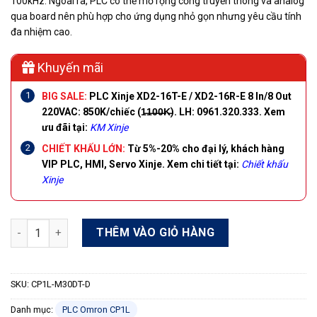
100kHz. Ngoài ra, PLC có thể mở rộng cổng truyền thông và analog
qua board nên phù hợp cho ứng dụng nhỏ gọn nhưng yêu cầu tính
đa nhiệm cao.
Khuyến mãi
BIG SALE:
PLC Xinje XD2-16T-E / XD2-16R-E 8 In/8 Out
220VAC:
850K/chiếc
(1̶1̶0̶0̶K̶). LH: 0961.320.333. Xem
ưu đãi tại:
KM Xinje
CHIẾT KHẤU LỚN:
Từ 5%-20% cho đại lý, khách hàng
VIP PLC, HMI, Servo Xinje.
Xem chi tiết tại:
Chiết khấu
Xinje
PLC Omron CP1L-M30DT-D số lượng
THÊM VÀO GIỎ HÀNG
SKU:
CP1L-M30DT-D
Danh mục:
PLC Omron CP1L