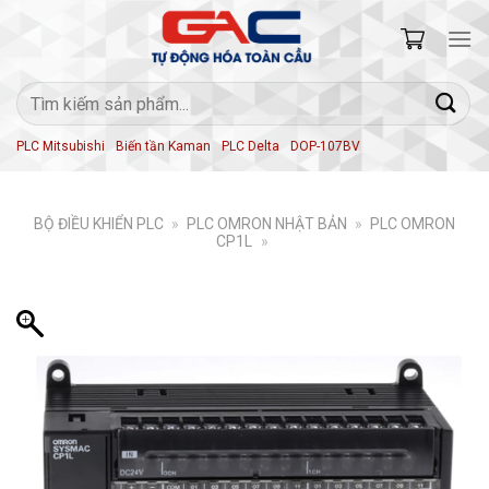
Skip
to
content
Tìm
kiếm:
PLC Mitsubishi
Biến tần Kaman
PLC Delta
DOP-107BV
BỘ ĐIỀU KHIỂN PLC
»
PLC OMRON NHẬT BẢN
»
PLC OMRON
CP1L
»