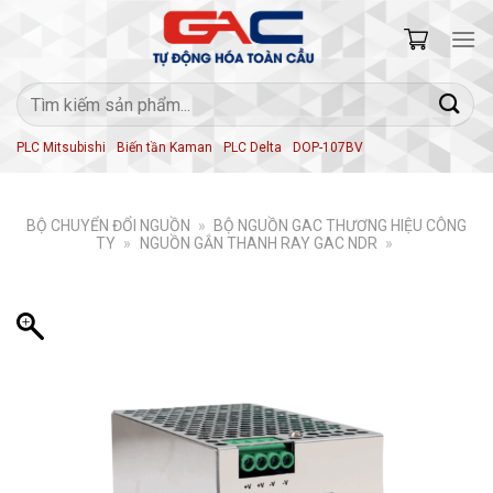
Skip
to
content
Tìm
kiếm:
PLC Mitsubishi
Biến tần Kaman
PLC Delta
DOP-107BV
BỘ CHUYỂN ĐỔI NGUỒN
»
BỘ NGUỒN GAC THƯƠNG HIỆU CÔNG
TY
»
NGUỒN GẮN THANH RAY GAC NDR
»