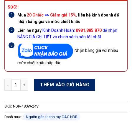
SỐC!!
Mua
20 Chiếc
=>
Giảm giá 15%
,
liên hệ kinh doanh để
nhận bảng giá và mức chiết khấu
Liên hệ ngay
Kinh Doanh Hoàn:
0981.885.870
để nhận
BẢNG GIÁ CHI TIẾT và chính sách bán tốt nhất
Nhận bảng giá với nhiều
mức chiết khấu hấp dẫn
Nguồn gắn thanh ray 24V 20A GAC - NDR-480W-24V số lượng
THÊM VÀO GIỎ HÀNG
SKU:
NDR-480W-24V
Danh mục:
Nguồn gắn thanh ray GAC NDR