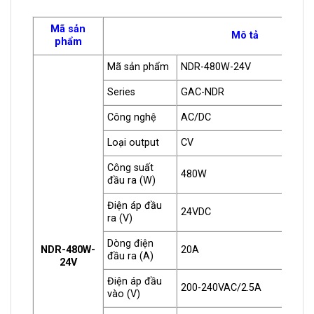
Mã sản
Mô tả
phẩm
Mã sản phẩm
NDR-480W-24V
Series
GAC-NDR
Công nghệ
AC/DC
Loại output
CV
Công suất
480W
đầu ra (W)
Điện áp đầu
24VDC
ra (V)
Dòng điện
NDR-480W-
20A
đầu ra (A)
24V
Điện áp đầu
200-240VAC/2.5A
vào (V)