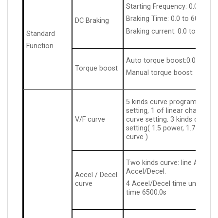
Starting Frequency: 0.00 to 5
Braking Time: 0.0 to 60.0s
DC Braking
Braking current: 0.0 to 150% 
Standard
Function
Auto torque boost:0.0% to 
Torque boost
Manual torque boost: 0.0% t
5 kinds curve programmable s
setting, 1 of linear character
V/F curve
curve setting. 3 kinds derati
setting( 1.5 power, 1.7 power
curve )
Two kinds curve: line Accel/
Accel/Decel.
Accel / Decel.
curve
4 Aceel/Decel time unit is 0
time 6500.0s