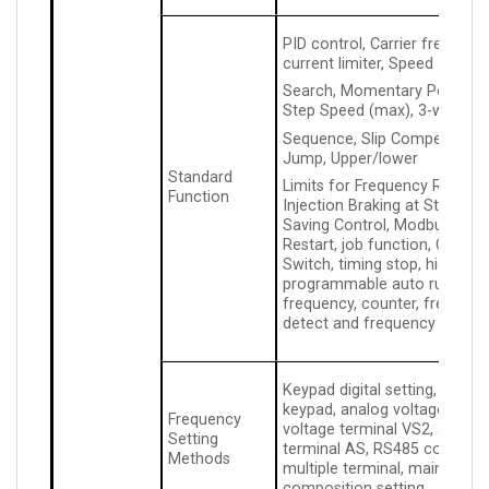
PID control, Carrier frequenc
current limiter, Speed
Search, Momentary Power Los
Step Speed (max), 3-wire
Sequence, Slip Compensatio
Jump, Upper/lower
Standard
Limits for Frequency Refere
Function
Injection Braking at Start an
Saving Control, Modbus Com
Restart, job function, Coolin
Switch, timing stop, high pul
programmable auto running,
frequency, counter, frequency
detect and frequency lever d
Keypad digital setting, poten
keypad, analog voltage termi
Frequency
voltage terminal VS2, analog
Setting
terminal AS, RS485 communi
Methods
multiple terminal, main and au
composition setting.