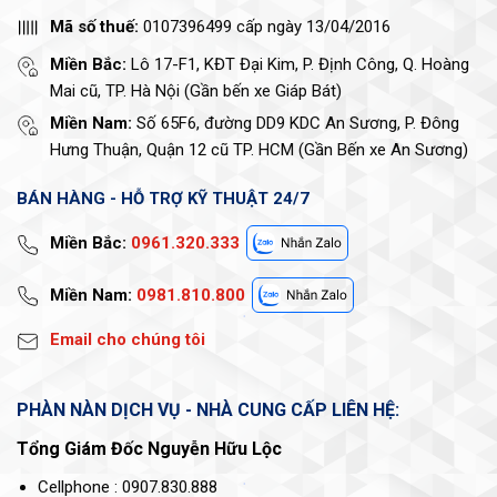
Mã số thuế:
0107396499 cấp ngày 13/04/2016
Miền Bắc:
Lô 17-F1, KĐT Đại Kim, P. Định Công, Q. Hoàng
Mai cũ, TP. Hà Nội (Gần bến xe Giáp Bát)
Miền Nam:
Số 65F6, đường DD9 KDC An Sương, P. Đông
Hưng Thuận, Quận 12 cũ TP. HCM (Gần Bến xe An Sương)
BÁN HÀNG - HỖ TRỢ KỸ THUẬT 24/7
Miền Bắc:
0961.320.333
Miền Nam:
0981.810.800
Email cho chúng tôi
PHÀN NÀN DỊCH VỤ - NHÀ CUNG CẤP LIÊN HỆ:
Tổng Giám Đốc Nguyễn Hữu Lộc
Cellphone : 0907.830.888