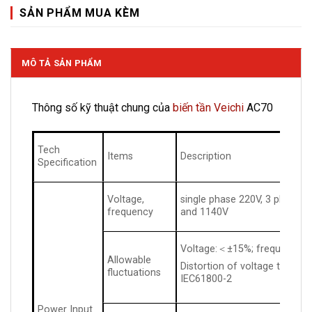
SẢN PHẨM MUA KÈM
MÔ TẢ SẢN PHẨM
Thông số kỹ thuật chung của
biến tần Veichi
AC70
Tech
Items
Description
Specification
Voltage,
single phase 220V, 3 phase, 
frequency
and 1140V
Voltage:＜±15%; frequency±
Allowable
Distortion of voltage to conf
fluctuations
IEC61800-2
Power Input