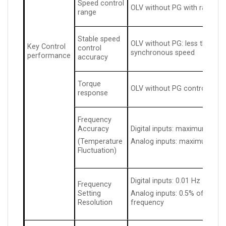
Speed control
OLV without PG with rated loa
range
Stable speed
OLV without PG: less than 1%
Key Control
control
synchronous speed
performance
accuracy
Torque
OLV without PG control mod
response
Frequency
Accuracy
Digital inputs: maximum × ±0
(Temperature
Analog inputs: maximum × ±
Fluctuation)
Digital inputs: 0.01 Hz
Frequency
Setting
Analog inputs: 0.5% of max
Resolution
frequency