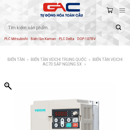
Skip
to
content
Tìm
kiếm:
PLC Mitsubishi
Biến tần Kaman
PLC Delta
DOP-107BV
BIẾN TẦN
»
BIẾN TẦN VEICHI TRUNG QUỐC
»
BIẾN TẦN VEICHI
AC70 SẮP NGỪNG SX
»