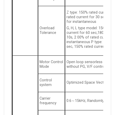
Z type: 150% rated current f
rated current for 30 sec, 25
for instantaneous
Overload
G, H, L type model: 150% of 
Tolerance
current for 60 sec,180% of r
10s, 2 00% of rated current f
instantaneous P type: 120% r
sec, 150% rated current for 
Motor Control
Open loop sensorless vector
Mode
without PG, V/F control
Control
Optimized Space Vector PW
system
Carrier
0.6～15kHz, Randomly-modula
frequency