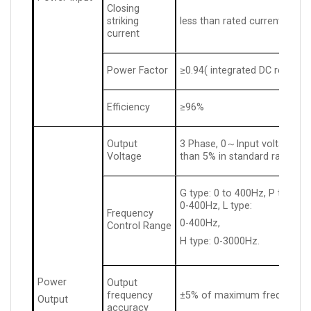
Closing
striking
less than rated current
current
Power Factor
≥0.94( integrated DC reactor)
Efficiency
≥96%
Output
3 Phase, 0～Input voltage, to
Voltage
than 5% in standard rating co
G type: 0 to 400Hz, P type: 0
0-400Hz, L type:
Frequency
0-400Hz,
Control Range
H type: 0-3000Hz.
Power
Output
frequency
±5% of maximum frequency
Output
accuracy