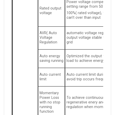
Power voltage compensation i
setting range from 50 to
Rated output
voltage
100%( rated voltage), the ou
can’t over than input
AVR( Auto
automatic voltage regulation
Voltage
output voltage stable when f
Regulation
grid
Auto energy
Optimized the output voltag
saving running
load to achieve energy savin
Auto current
Auto current limit during ru
limit
avoid trip occurs frequently
Momentary
Power Loss
To achieve continuous runni
with no stop
regenerative enery and DC b
running
regulation when momentary 
function