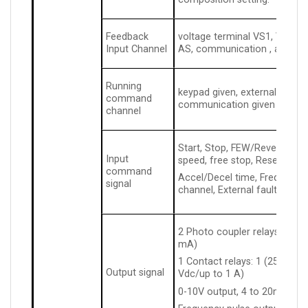
Feedback
voltage terminal VS1, VS2, cu
Input Channel
AS, communication , and pul
Running
keypad given, external termin
command
communication given
channel
Start, Stop, FEW/Reverse, Job
Input
speed, free stop, Reset,
command
Accel/Decel time, Frequency 
signal
channel, External fault
2 Photo coupler relays: 2 (24
mA)
1 Contact relays: 1 (250 Vac/
Output signal
Vdc/up to 1 A)
0-10V output, 4 to 20mA out