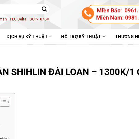
Miền Bắc:
0961.
Miền Nam:
0981
aman
PLC Delta
DOP-107BV
DỊCH VỤ KỸ THUẬT
HỖ TRỢ KỸ THUẬT
THƯƠNG H
N SHIHLIN ĐÀI LOAN – 1300K/1 
ihlin