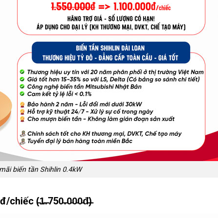
ãi biến tần Shihlin 0.4kW
chiếc (̵1̵.̵750̵.̵0̵0̵0̵đ̵)̵