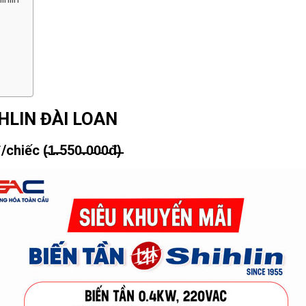
HLIN ĐÀI LOAN
iếc (̵1̵.̵550̵.̵0̵0̵0̵đ̵)̵