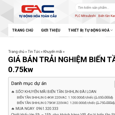
Skip
Tìm
to
kiếm:
content
PLC Mitsubishi
Biến tần K
TRANG CHỦ
GIỚI THIỆU
THIẾT BỊ TỰ ĐỘNG HOÁ
Trang chủ
»
Tin Tức
»
Khuyến mãi
»
GIÁ BÁN TRẢI NGHIỆM BIẾN TẦ
0.75kw
Danh mục dự án
🔥 SỐC! KHUYẾN MÃI BIẾN TẦN SHIHLIN ĐÀI LOAN
BIẾN TẦN SHIHLIN 0.4KW 220VAC: 1.100.000đ/chiếc (̵1̵.̵550̵.̵0̵0̵0̵đ̵)̵
BIẾN TẦN SHIHLIN 0.75KW 220VAC: 1.200.000đ/chiếc (̵1̵.̵750̵.̵0̵0̵0̵đ̵)̵
🔥 MUA NGAY: 0961.320.333
Chiết khấu lớn 5% – 15% cho khách hàng VIP, đại lý biến tần Sh