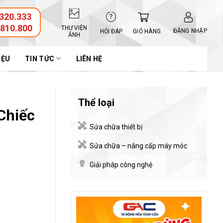
320.333
.810.800
THƯ VIỆN
ĐĂNG NHẬP
GIỎ HÀNG
HỎI ĐÁP
ẢNH
IỆU
TIN TỨC
LIÊN HỆ
Thể loại
Chiếc
Sửa chữa thiết bị
Sửa chữa – nâng cấp máy móc
Giải pháp công nghệ