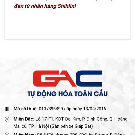
đến từ nhãn hàng Shihlin!
Mã số thuế:
0107396499 cấp ngày 13/04/2016
Miền Bắc:
Lô 17-F1, KĐT Đại Kim, P. Định Công, Q. Hoàng
Mai cũ, TP. Hà Nội (Gần bến xe Giáp Bát)
Miền Nam:
Số 65F6, đường DD9 KDC An Sương, P. Đông