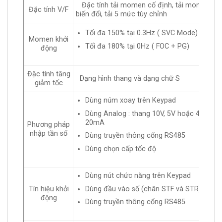
Đặc tính tải momen cố định, tải momen
Đặc tính V/F
biến đổi, tải 5 mức tùy chỉnh
Tối đa 150% tại 0.3Hz ( SVC Mode)
Momen khởi
Tối đa 180% tại 0Hz ( FOC + PG)
động
Đặc tính tăng
Dạng hình thang và dạng chữ S
giảm tốc
Dùng núm xoay trên Keypad
Dùng Analog : thang 10V, 5V hoặc 4-
20mA
Phương pháp
nhập tần số
Dùng truyền thông cổng RS485
Dùng chọn cấp tốc độ
Dùng nút chức năng trên Keypad
Dùng đầu vào số (chân STF và STR)
Tín hiệu khởi
động
Dùng truyền thông cổng RS485