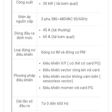
Công suất
30 kW ( tải bơm quạt)
Điện áp
3 pha 380~480VAC 50/60Hz
nguồn cấp
45 A (tải thường)
Dòng đầu ra
60 A (tải bơm quạt)
định mức
Loại động cơ
Động cơ IM và đông cơ PM
điều khiển
Điều khiển V/F ( có thể có card PG)
Điều khiển vector vòng kín với card PG
Phương pháp
Điều khiển vector không cảm biến (
điều khiển
sensorless vector)
Điều khiển momen với card PG
Dải tần số
Từ 0 đến 650 Hz
đầu ra