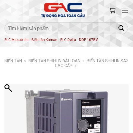
Skip
to
content
Tìm
kiếm:
PLC Mitsubishi
Biến tần Kaman
PLC Delta
DOP-107BV
BIẾN TẦN
»
BIẾN TẦN SHIHLIN ĐÀI LOAN
»
BIẾN TẦN SHIHLIN SA3
CAO CẤP
»