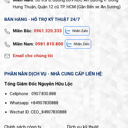
Hưng Thuận, Quận 12 cũ TP. HCM (Gần Bến xe An Sương)
BÁN HÀNG - HỖ TRỢ KỸ THUẬT 24/7
Miền Bắc:
0961.320.333
Miền Nam:
0981.810.800
Email cho chúng tôi
PHÀN NÀN DỊCH VỤ - NHÀ CUNG CẤP LIÊN HỆ:
Tổng Giám Đốc Nguyễn Hữu Lộc
Cellphone : 0907.830.888
Whatsapp: +84907830888
Wechat ID: CEO_84907830888
Chính sách công ty
Dịch vụ kỹ thuật