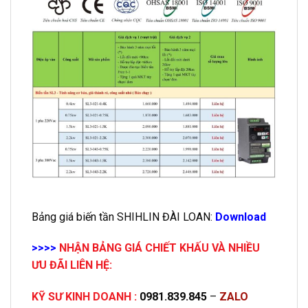
Bảng giá biến tần SHIHLIN ĐÀI LOAN:
Download
>>>>
NHẬN BẢNG GIÁ CHIẾT KHẤU VÀ NHIỀU
ƯU ĐÃI LIÊN HỆ:
KỸ SƯ KINH DOANH :
0981.839.845
–
ZALO