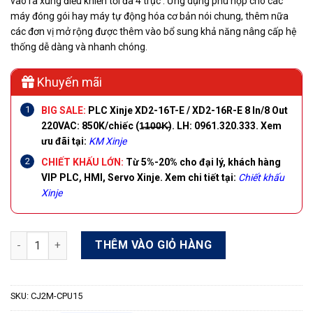
vào ra xung điều khiển tối đa 4 trục . Ứng dụng phù hợp cho các
máy đóng gói hay máy tự động hóa cơ bản nói chung, thêm nữa
các đơn vị mở rộng được thêm vào bổ sung khả năng nâng cấp hệ
thống dễ dàng và nhanh chóng.
Khuyến mãi
BIG SALE:
PLC Xinje XD2-16T-E / XD2-16R-E 8 In/8 Out
220VAC:
850K/chiếc
(1̶1̶0̶0̶K̶). LH: 0961.320.333. Xem
ưu đãi tại:
KM Xinje
CHIẾT KHẤU LỚN:
Từ 5%-20% cho đại lý, khách hàng
VIP PLC, HMI, Servo Xinje.
Xem chi tiết tại:
Chiết khấu
Xinje
PLC Omron CJ2M-CPU15 số lượng
THÊM VÀO GIỎ HÀNG
SKU:
CJ2M-CPU15