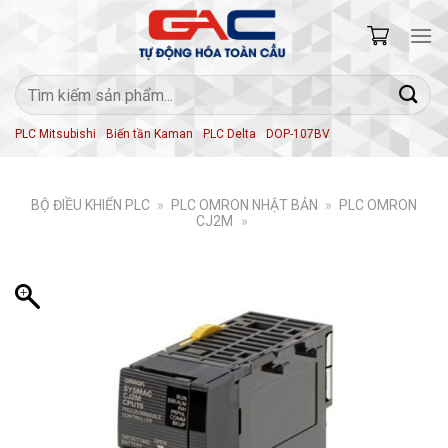
Skip
to
content
Tìm
kiếm:
PLC Mitsubishi
Biến tần Kaman
PLC Delta
DOP-107BV
BỘ ĐIỀU KHIỂN PLC
»
PLC OMRON NHẬT BẢN
»
PLC OMRON
CJ2M
»