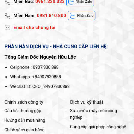
Miền Bắc:
0961.320.333
Miền Nam:
0981.810.800
Email cho chúng tôi
PHÀN NÀN DỊCH VỤ - NHÀ CUNG CẤP LIÊN HỆ:
Tổng Giám Đốc Nguyễn Hữu Lộc
Cellphone : 0907.830.888
Whatsapp: +84907830888
Wechat ID: CEO_84907830888
Chính sách công ty
Dịch vụ kỹ thuật
Câu hỏi thường gặp
Sửa chữa máy móc công
nghiệp
Hướng dẫn mua hàng
Cung cấp giải pháp công nghệ
Chính sách giao hàng