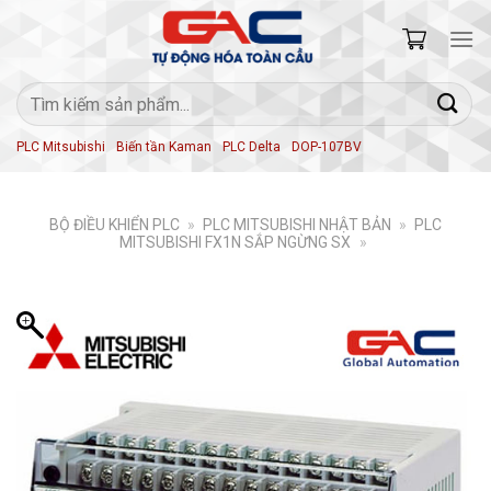
Skip
to
content
Tìm
kiếm:
PLC Mitsubishi
Biến tần Kaman
PLC Delta
DOP-107BV
BỘ ĐIỀU KHIỂN PLC
»
PLC MITSUBISHI NHẬT BẢN
»
PLC
MITSUBISHI FX1N SẮP NGỪNG SX
»