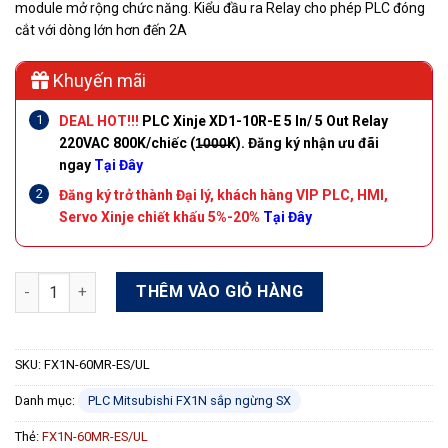
module mở rộng chức năng. Kiểu đầu ra Relay cho phép PLC đóng
cắt với dòng lớn hơn đến 2A
Khuyến mãi
DEAL HOT!!!
PLC Xinje XD1-10R-E 5 In/ 5 Out Relay
220VAC 800K/chiếc (1̶0̶0̶0̶K).
Đăng ký nhận ưu đãi
ngay
Tại Đây
Đăng ký trở thành Đại lý, khách hàng VIP PLC, HMI,
Servo Xinje chiết khấu 5%-20%
Tại Đây
PLC Mitsubishi FX1N-60MR-ES/UL 36 In/24 Out Relay 220VAC s
THÊM VÀO GIỎ HÀNG
SKU:
FX1N-60MR-ES/UL
Danh mục:
PLC Mitsubishi FX1N sắp ngừng SX
Thẻ:
FX1N-60MR-ES/UL