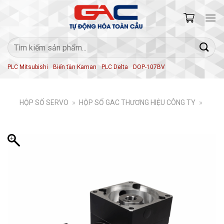
Skip
to
content
Tìm
kiếm:
PLC Mitsubishi
Biến tần Kaman
PLC Delta
DOP-107BV
HỘP SỐ SERVO
»
HỘP SỐ GAC THƯƠNG HIỆU CÔNG TY
»