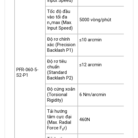
Input Speed)
Tốc độ đầu
vào tối đa
5000 vòng/phút
n₁max (Max.
Input Speed)
Độ rơ chính
≤10 arcmin
xác (Precision
Backlash P1)
Độ rơ tiêu
≤12 arcmin
chuẩn
PFR-060-5-
(Standard
S2-P1
Backlash P2)
Độ cứng xoắn
(Torsional
6 Nm/arcmin
Rigidity)
Tải hướng
tâm cực đại
460N
(Max. Radial
Force F₂r)