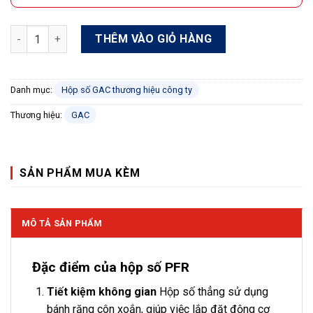
Hộp số Servo GAC PFR-060-5-S2-P1 số lượng
THÊM VÀO GIỎ HÀNG
Danh mục:
Hộp số GAC thương hiệu công ty
Thương hiệu:
GAC
SẢN PHẨM MUA KÈM
MÔ TẢ SẢN PHẨM
Đặc điểm của hộp số PFR
Tiết kiệm không gian
Hộp số thẳng sử dụng
bánh răng côn xoắn, giúp việc lắp đặt động cơ