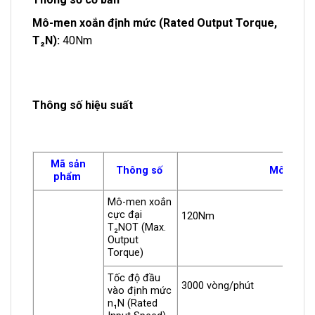
Mô-men xoắn định mức (Rated Output Torque,
T₂N):
40Nm
Thông số hiệu suất
Mã sản
Thông số
Mô tả
phẩm
Mô-men xoắn
cực đại
120Nm
T₂NOT (Max.
Output
Torque)
Tốc độ đầu
3000 vòng/phút
vào định mức
n₁N (Rated