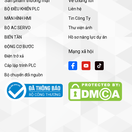
Sản phẩm thương mại
Về chúng tôi
BỘ ĐIỀU KHIỂN PLC
Liên hệ
MÀN HÌNH HMI
Tin Công Ty
BỘ AC SERVO
Thư viện ảnh
BIẾN TẦN
Hồ sơ năng lực dự án
ĐỘNG CƠ BƯỚC
Mạng xã hội
Điện trở xả
Cáp lập trình PLC
Bộ chuyển đổi nguồn