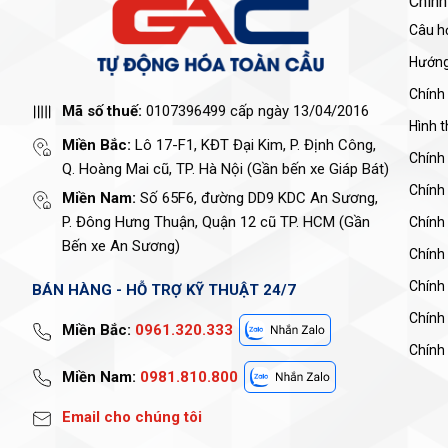
Chính
Câu h
Hướng
Chính
Mã số thuế:
0107396499 cấp ngày 13/04/2016
Hình 
Miền Bắc:
Lô 17-F1, KĐT Đại Kim, P. Định Công,
Chính
Q. Hoàng Mai cũ, TP. Hà Nội (Gần bến xe Giáp Bát)
Chính
Miền Nam:
Số 65F6, đường DD9 KDC An Sương,
P. Đông Hưng Thuận, Quận 12 cũ TP. HCM (Gần
Chính 
Bến xe An Sương)
Chính
Chính
BÁN HÀNG - HỖ TRỢ KỸ THUẬT 24/7
Chính
Miền Bắc:
0961.320.333
Chính 
Miền Nam:
0981.810.800
Email cho chúng tôi