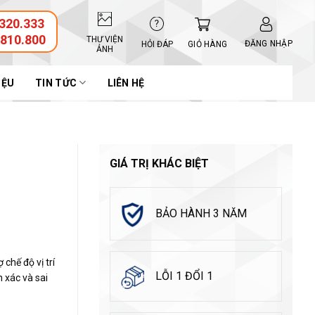
320.333
.810.800
THƯ VIỆN
ĐĂNG NHẬP
GIỎ HÀNG
HỎI ĐÁP
ẢNH
IỆU
TIN TỨC
LIÊN HỆ
GIÁ TRỊ KHÁC BIỆT
BẢO HÀNH 3 NĂM
chế độ vị trí
LỖI 1 ĐỔI 1
h xác và sai