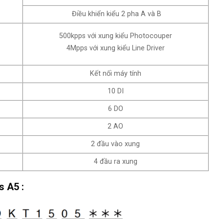
Điều khiển kiểu 2 pha A và B
500kpps với xung kiểu Photocouper
4Mpps với xung kiểu Line Driver
Kết nối máy tính
10 DI
6 DO
2 AO
2 đầu vào xung
4 đầu ra xung
 A5 :