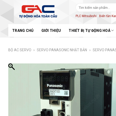
Skip
Tìm
to
kiếm:
content
PLC Mitsubishi
Biến tần K
TRANG CHỦ
GIỚI THIỆU
THIẾT BỊ TỰ ĐỘNG HOÁ
BỘ AC SERVO
»
SERVO PANASONIC NHẬT BẢN
»
SERVO PANAS