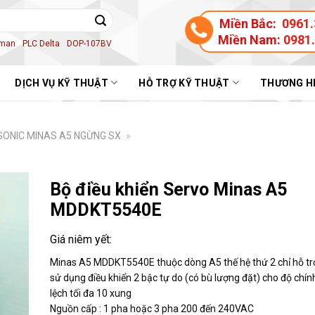
Miền Bắc:
0961.
Miền Nam:
0981
aman
PLC Delta
DOP-107BV
DỊCH VỤ KỸ THUẬT
HỖ TRỢ KỸ THUẬT
THƯƠNG H
ONIC MINAS A5 NGỪNG SX
»
Bộ điều khiển Servo Minas A5
MDDKT5540E
Minas A5 MDDKT5540E thuộc dòng A5 thế hệ thứ 2 chỉ hỗ trợ 
sử dụng điều khiển 2 bậc tự do (có bù lượng đặt) cho độ chín
lệch tối đa 10 xung
Nguồn cấp : 1 pha hoặc 3 pha 200 đến 240VAC