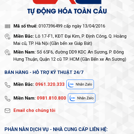
Mã số thuế:
0107396499 cấp ngày 13/04/2016
Miền Bắc:
Lô 17-F1, KĐT Đại Kim, P. Định Công, Q. Hoàng
Mai cũ, TP. Hà Nội (Gần bến xe Giáp Bát)
Miền Nam:
Số 65F6, đường DD9 KDC An Sương, P. Đông
Hưng Thuận, Quận 12 cũ TP. HCM (Gần Bến xe An Sương)
BÁN HÀNG - HỖ TRỢ KỸ THUẬT 24/7
Miền Bắc:
0961.320.333
Miền Nam:
0981.810.800
Email cho chúng tôi
PHÀN NÀN DỊCH VỤ - NHÀ CUNG CẤP LIÊN HỆ: