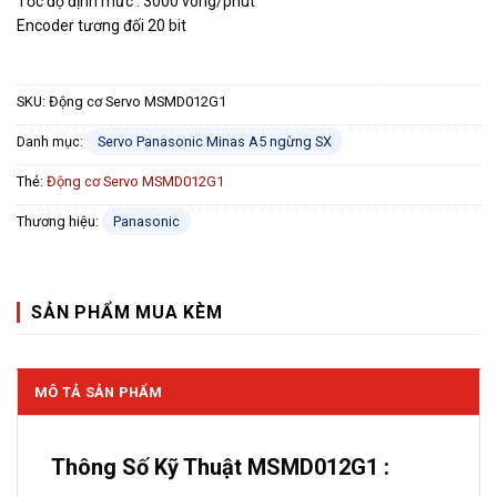
Tốc độ định mức : 3000 vòng/phút
Encoder tương đối 20 bit
SKU:
Động cơ Servo MSMD012G1
Danh mục:
Servo Panasonic Minas A5 ngừng SX
Thẻ:
Động cơ Servo MSMD012G1
Thương hiệu:
Panasonic
SẢN PHẨM MUA KÈM
MÔ TẢ SẢN PHẨM
Thông Số Kỹ Thuật MSMD012G1 :