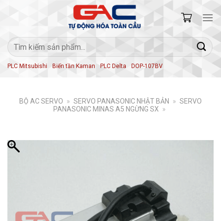
Skip
to
content
Tìm
kiếm:
PLC Mitsubishi
Biến tần Kaman
PLC Delta
DOP-107BV
BỘ AC SERVO
»
SERVO PANASONIC NHẬT BẢN
»
SERVO
PANASONIC MINAS A5 NGỪNG SX
»