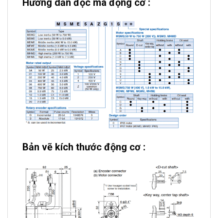
Hướng dẫn đọc mã động cơ :
Bản vẽ kích thước động cơ :