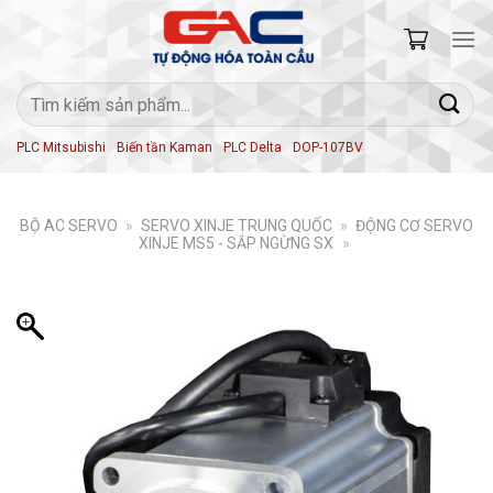
Skip
to
content
Tìm
kiếm:
PLC Mitsubishi
Biến tần Kaman
PLC Delta
DOP-107BV
BỘ AC SERVO
»
SERVO XINJE TRUNG QUỐC
»
ĐỘNG CƠ SERVO
XINJE MS5 - SẮP NGỪNG SX
»