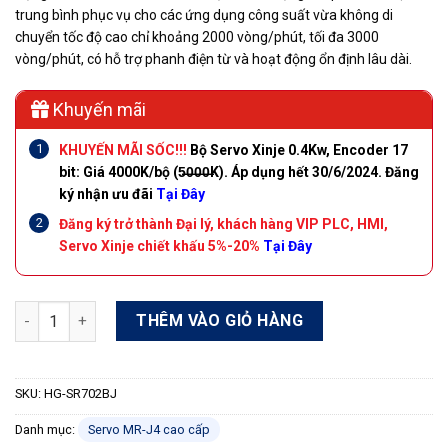
trung bình phục vụ cho các ứng dụng công suất vừa không di
chuyển tốc độ cao chỉ khoảng 2000 vòng/phút, tối đa 3000
vòng/phút, có hỗ trợ phanh điện từ và hoạt động ổn định lâu dài.
Khuyến mãi
KHUYẾN MÃI SỐC!!!
Bộ Servo Xinje 0.4Kw, Encoder 17
bit: Giá 4000K/bộ (5̶0̶0̶0̶K). Áp dụng hết 30/6/2024. Đăng
ký nhận ưu đãi
Tại Đây
Đăng ký trở thành Đại lý, khách hàng VIP PLC, HMI,
Servo Xinje chiết khấu 5%-20%
Tại Đây
Động cơ Servo Mitsubishi HG-SR702BJ encoder 22 bit 7kW 200
THÊM VÀO GIỎ HÀNG
SKU:
HG-SR702BJ
Danh mục:
Servo MR-J4 cao cấp