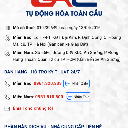
Mã số thuế:
0107396499 cấp ngày 13/04/2016
Miền Bắc:
Lô 17-F1, KĐT Đại Kim, P. Định Công, Q. Hoàng
Mai cũ, TP. Hà Nội (Gần bến xe Giáp Bát)
Miền Nam:
Số 65F6, đường DD9 KDC An Sương, P. Đông
Hưng Thuận, Quận 12 cũ TP. HCM (Gần Bến xe An Sương)
BÁN HÀNG - HỖ TRỢ KỸ THUẬT 24/7
Miền Bắc:
0961.320.333
Miền Nam:
0981.810.800
Email cho chúng tôi
PHÀN NÀN DỊCH VỤ - NHÀ CUNG CẤP LIÊN HỆ: