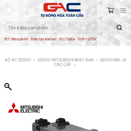
Skip
to
content
Tìm
kiếm:
PLC Mitsubishi
Biến tần Kaman
PLC Delta
DOP-107BV
BỘ AC SERVO
»
SERVO MITSUBISHI NHẬT BẢN
»
SERVO MR-J4
CAO CẤP
»