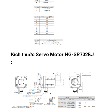
Kích thước Servo Motor HG-SR702BJ
: