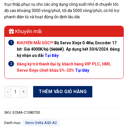
trục thấp phục vụ cho các ứng dụng công suất nhỏ di chuyển tốc
độ cao khoảng 3000 vòng/phút, tối đa 5000 vòng/phút, có hỗ trợ
phanh điện từ và hoạt động ổn định lâu dài.
Khuyến mãi
KHUYẾN MÃI SỐC!!!
Bộ Servo Xinje 0.4Kw, Encoder 17
bit: Giá 4000K/bộ (5̶0̶0̶0̶K). Áp dụng hết 30/6/2024. Đăng
ký nhận ưu đãi
Tại Đây
Đăng ký trở thành Đại lý, khách hàng VIP PLC, HMI,
Servo Xinje chiết khấu 5%-20%
Tại Đây
Động cơ Servo Delta ECMA-C10807SS encoder 20 bit 0.75kW 2
THÊM VÀO GIỎ HÀNG
SKU:
ECMA-C10807SS
Danh mục:
Servo Delta ASD-A2