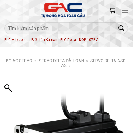
Skip
to
content
Tìm
kiếm:
PLC Mitsubishi
Biến tần Kaman
PLC Delta
DOP-107BV
BỘ AC SERVO
»
SERVO DELTA ĐÀI LOAN
»
SERVO DELTA ASD-
A2
»