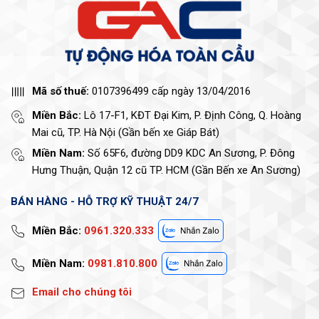
Mã số thuế:
0107396499 cấp ngày 13/04/2016
Miền Bắc:
Lô 17-F1, KĐT Đại Kim, P. Định Công, Q. Hoàng
Mai cũ, TP. Hà Nội (Gần bến xe Giáp Bát)
Miền Nam:
Số 65F6, đường DD9 KDC An Sương, P. Đông
Hưng Thuận, Quận 12 cũ TP. HCM (Gần Bến xe An Sương)
BÁN HÀNG - HỖ TRỢ KỸ THUẬT 24/7
Miền Bắc:
0961.320.333
Miền Nam:
0981.810.800
Email cho chúng tôi