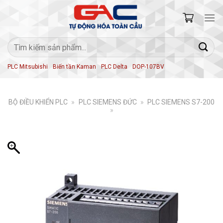
Skip
to
content
Tìm
kiếm:
PLC Mitsubishi
Biến tần Kaman
PLC Delta
DOP-107BV
BỘ ĐIỀU KHIỂN PLC
»
PLC SIEMENS ĐỨC
»
PLC SIEMENS S7-200
»