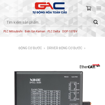
Skip
to
content
Tìm
kiếm:
PLC Mitsubishi
Biến tần Kaman
PLC Delta
DOP-107BV
ĐỘNG CƠ BƯỚC
»
DRIVER ĐỘNG CƠ BƯỚC
»