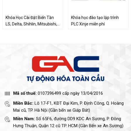
Khóa Học Cài Đặt Biến Tần
Khóa học đào tạo lập trình
LS, Delta, Shihlin, Mitsubishi,
PLC Xinje miễn phí
Yaskawa, Fuji, ABB,
Schneider Miễn Phí - Ngày
04/05/2026
Mã số thuế:
0107396499 cấp ngày 13/04/2016
Miền Bắc:
Lô 17-F1, KĐT Đại Kim, P. Định Công, Q. Hoàng
Mai cũ, TP. Hà Nội (Gần bến xe Giáp Bát)
Miền Nam:
Số 65F6, đường DD9 KDC An Sương, P. Đông
Hưng Thuận, Quận 12 cũ TP. HCM (Gần Bến xe An Sương)