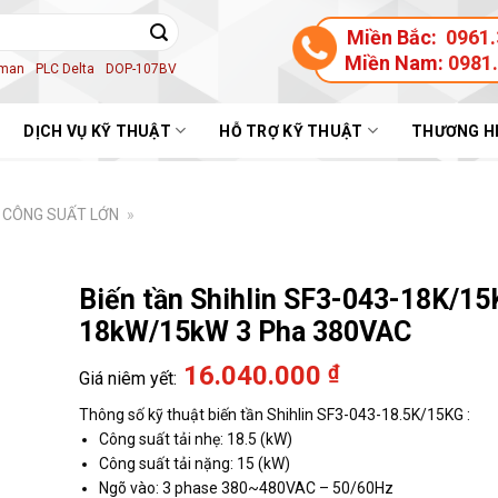
Miền Bắc:
0961.
Miền Nam:
0981
aman
PLC Delta
DOP-107BV
DỊCH VỤ KỸ THUẬT
HỖ TRỢ KỸ THUẬT
THƯƠNG H
3 CÔNG SUẤT LỚN
»
Biến tần Shihlin SF3-043-18K/1
18kW/15kW 3 Pha 380VAC
16.040.000
₫
Thông số kỹ thuật biến tần Shihlin SF3-043-18.5K/15KG :
Công suất tải nhẹ: 18.5 (kW)
Công suất tải nặng: 15 (kW)
Ngõ vào: 3 phase 380~480VAC – 50/60Hz