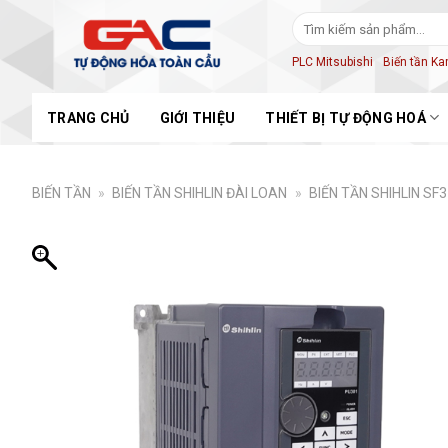
Skip
Tìm
to
kiếm:
content
PLC Mitsubishi
Biến tần K
TRANG CHỦ
GIỚI THIỆU
THIẾT BỊ TỰ ĐỘNG HOÁ
BIẾN TẦN
»
BIẾN TẦN SHIHLIN ĐÀI LOAN
»
BIẾN TẦN SHIHLIN SF