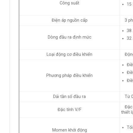
Công suất
15 
Điện áp nguồn cấp
3 ph
38 
Dòng đầu ra định mức
32 
Loại động cơ điều khiển
Động 
Điề
Điề
Phương pháp điều khiển
Điề
Dải tần số đầu ra
Từ 0
Đặc t
Đặc tính V/F
thiết 
Tối
Momen khởi động