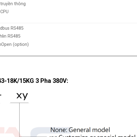
 truyền thông
 CPU
dbus RS485
hlin RS485
nOpen (option)
43-18K/15KG 3 Pha 380V: