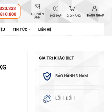
320.333
.810.800
THƯ VIỆN
ĐĂNG NHẬP
GIỎ HÀNG
HỎI ĐÁP
ẢNH
IỆU
TIN TỨC
LIÊN HỆ
GIÁ TRỊ KHÁC BIỆT
5KG
BẢO HÀNH 3 NĂM
LỖI 1 ĐỔI 1