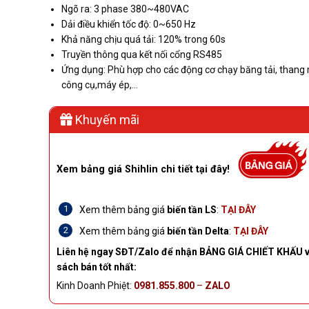
Ngõ ra: 3 phase 380~480VAC
Dải điều khiển tốc độ: 0~650 Hz
Khả năng chịu quá tải: 120% trong 60s
Truyền thông qua kết nối cổng RS485
Ứng dụng: Phù hợp cho các động cơ chạy băng tải, thang
công cụ,máy ép,…
Khuyến mãi
Xem bảng giá Shihlin chi tiết tại đây!
Xem thêm bảng giá
biến tần LS
:
TẠI ĐÂY
Xem thêm bảng giá
biến tần Delta
:
TẠI ĐÂY
Liên hệ ngay SĐT/Zalo để nhận BẢNG GIÁ CHIẾT KHẤU v
sách bán tốt nhất:
Kinh Doanh Phiệt:
0981.855.800
–
ZALO