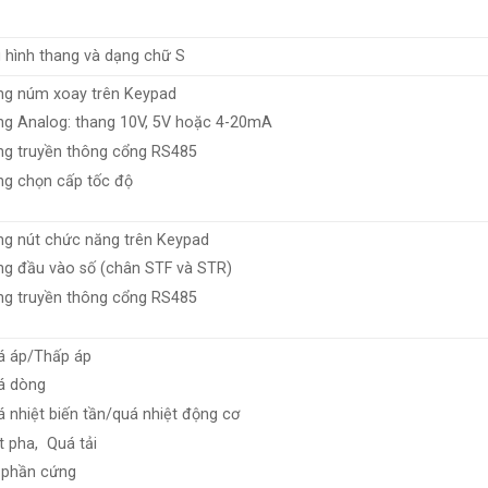
hình thang và dạng chữ S
ng núm xoay trên Keypad
ng Analog: thang 10V, 5V hoặc 4-20mA
ng truyền thông cổng RS485
ng chọn cấp tốc độ
ng nút chức năng trên Keypad
g đầu vào số (chân STF và STR)
ng truyền thông cổng RS485
á áp/Thấp áp
á dòng
 nhiệt biến tần/quá nhiệt động cơ
 pha, Quá tải
 phần cứng