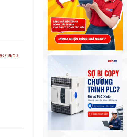
80VAC số lượng
-18K/15KG 3