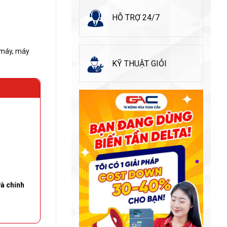
HỖ TRỢ 24/7
 máy, máy
KỸ THUẬT GIỎI
à chính