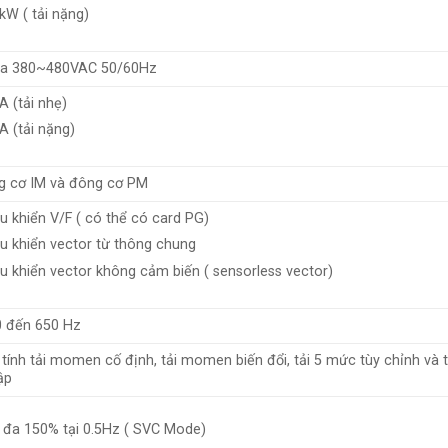
kW ( tải nặng)
a 380~480VAC 50/60Hz
A (tải nhẹ)
A (tải nặng)
cơ IM và đông cơ PM
u khiển V/F ( có thể có card PG)
u khiển vector từ thông chung
u khiển vector không cảm biến ( sensorless vector)
 đến 650 Hz
ính tải momen cố định, tải momen biến đổi, tải 5 mức tùy chỉnh và 
lập
 đa 150% tại 0.5Hz ( SVC Mode)