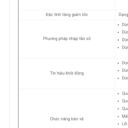
Đặc tính tăng giảm tốc
Dạng 
Dù
Dù
Phương pháp nhập tần số
Dù
Dù
Dù
Dùn
Tín hiệu khởi động
Dù
Qu
Qu
Quá
Mất
Chức năng bảo vệ
Lỗi