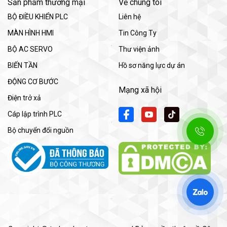
Sản phẩm thương mại
Về chúng tôi
BỘ ĐIỀU KHIỂN PLC
Liên hệ
MÀN HÌNH HMI
Tin Công Ty
BỘ AC SERVO
Thư viện ảnh
BIẾN TẦN
Hồ sơ năng lực dự án
ĐỘNG CƠ BƯỚC
Mạng xã hội
Điện trở xả
Cáp lập trình PLC
Bộ chuyển đổi nguồn