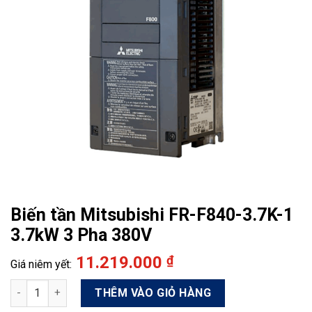
Biến tần Mitsubishi FR-F840-3.7K-1
3.7kW 3 Pha 380V
11.219.000
₫
Biến tần Mitsubishi FR-F840-3.7K-1 3.7kW 3 Pha 380V số lượng
THÊM VÀO GIỎ HÀNG