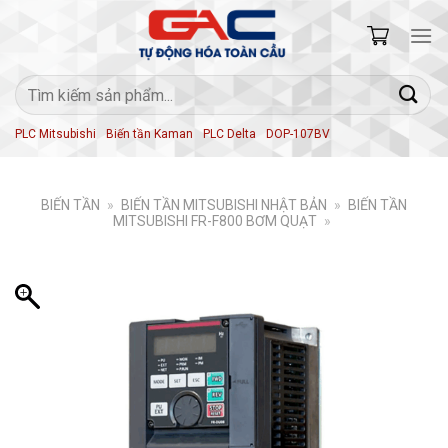
Skip
to
content
Tìm
kiếm:
PLC Mitsubishi
Biến tần Kaman
PLC Delta
DOP-107BV
BIẾN TẦN
»
BIẾN TẦN MITSUBISHI NHẬT BẢN
»
BIẾN TẦN
MITSUBISHI FR-F800 BƠM QUẠT
»