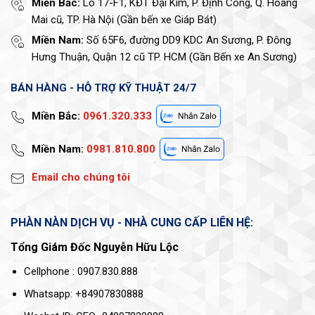
Miền Bắc:
Lô 17-F1, KĐT Đại Kim, P. Định Công, Q. Hoàng
Mai cũ, TP. Hà Nội (Gần bến xe Giáp Bát)
Miền Nam:
Số 65F6, đường DD9 KDC An Sương, P. Đông
Hưng Thuận, Quận 12 cũ TP. HCM (Gần Bến xe An Sương)
BÁN HÀNG - HỖ TRỢ KỸ THUẬT 24/7
Miền Bắc:
0961.320.333
Miền Nam:
0981.810.800
Email cho chúng tôi
PHÀN NÀN DỊCH VỤ - NHÀ CUNG CẤP LIÊN HỆ:
Tổng Giám Đốc Nguyễn Hữu Lộc
Cellphone : 0907.830.888
Whatsapp: +84907830888