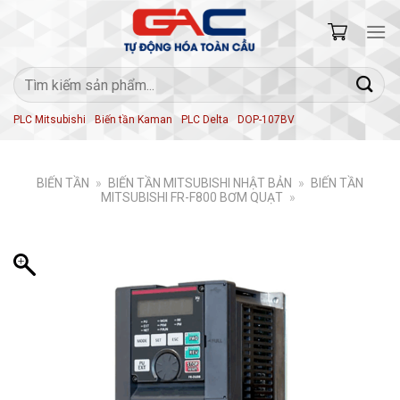
Skip
to
content
Tìm
kiếm:
PLC Mitsubishi
Biến tần Kaman
PLC Delta
DOP-107BV
BIẾN TẦN
»
BIẾN TẦN MITSUBISHI NHẬT BẢN
»
BIẾN TẦN
MITSUBISHI FR-F800 BƠM QUẠT
»