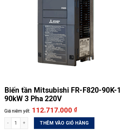
Biến tần Mitsubishi FR-F820-90K-1
90kW 3 Pha 220V
112.717.000
₫
Biến tần Mitsubishi FR-F820-90K-1 90kW 3 Pha 220V số lượng
THÊM VÀO GIỎ HÀNG