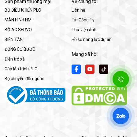
Sản phẩm thương mại
Về chúng tôi
BỘ ĐIỀU KHIỂN PLC
Liên hệ
MÀN HÌNH HMI
Tin Công Ty
BỘ AC SERVO
Thư viện ảnh
BIẾN TẦN
Hồ sơ năng lực dự án
ĐỘNG CƠ BƯỚC
Mạng xã hội
Điện trở xả
Cáp lập trình PLC
Bộ chuyển đổi nguồn