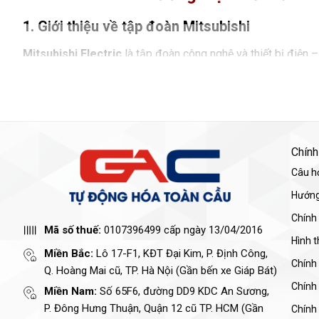
1. Giới thiệu về tập đoàn Mitsubishi
Mitsubishi Electric
là tập đoàn công nghệ và thiết bị điện 
máy, năng lượng, điều hòa không khí, thiết bị tòa nhà, hệ th
thành viên và gần 150.000 nhân sự, cho thấy vị thế rất mạnh
Chính
Câu h
Hướng
Chính
Mã số thuế:
0107396499 cấp ngày 13/04/2016
Hình 
Miền Bắc:
Lô 17-F1, KĐT Đại Kim, P. Định Công,
Chính
Q. Hoàng Mai cũ, TP. Hà Nội (Gần bến xe Giáp Bát)
Chính
Miền Nam:
Số 65F6, đường DD9 KDC An Sương,
P. Đông Hưng Thuận, Quận 12 cũ TP. HCM (Gần
Chính 