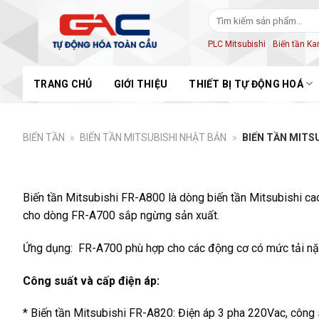
Skip
Tìm
to
kiếm:
content
PLC Mitsubishi
Biến tần K
TRANG CHỦ
GIỚI THIỆU
THIẾT BỊ TỰ ĐỘNG HOÁ
BIẾN TẦN
»
BIẾN TẦN MITSUBISHI NHẬT BẢN
»
BIẾN TẦN MITS
Biến tần Mitsubishi FR-A800 là dòng biến tần Mitsubishi ca
cho dòng FR-A700 sắp ngừng sản xuất.
Ứng dụng: FR-A700 phù hợp cho các động cơ có mức tải nặng
Công suất và cấp điện áp:
* Biến tần Mitsubishi FR-A820: Điện áp 3 pha 220Vac, công