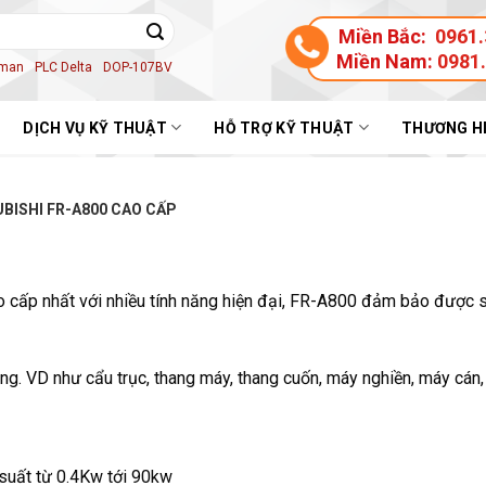
Miền Bắc:
0961.
Miền Nam:
0981
aman
PLC Delta
DOP-107BV
DỊCH VỤ KỸ THUẬT
HỖ TRỢ KỸ THUẬT
THƯƠNG H
UBISHI FR-A800 CAO CẤP
o cấp nhất với nhiều tính năng hiện đại, FR-A800 đảm bảo được s
. VD như cẩu trục, thang máy, thang cuốn, máy nghiền, máy cán, 
 suất từ 0.4Kw tới 90kw