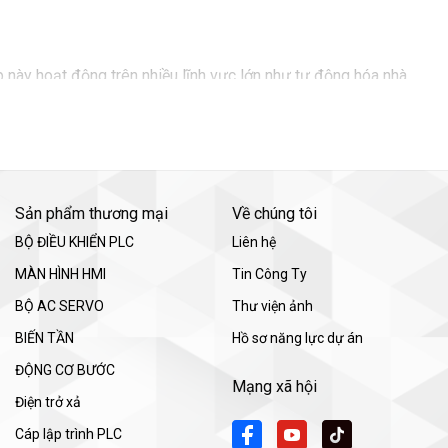
 này hoạt động trên nhiều lĩnh vực lớn như tự động hóa nhà
u, Mitsubishi Electric hiện có mạng lưới hàng trăm công ty
Sản phẩm thương mại
Về chúng tôi
BỘ ĐIỀU KHIỂN PLC
Liên hệ
MÀN HÌNH HMI
Tin Công Ty
BỘ AC SERVO
Thư viện ảnh
BIẾN TẦN
Hồ sơ năng lực dự án
ĐỘNG CƠ BƯỚC
Mạng xã hội
Điện trở xả
Cáp lập trình PLC