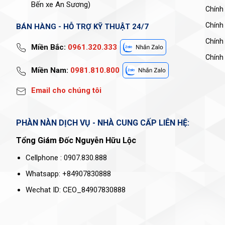
Bến xe An Sương)
Chính
Chính
BÁN HÀNG - HỖ TRỢ KỸ THUẬT 24/7
Chính
Miền Bắc:
0961.320.333
Chính 
Miền Nam:
0981.810.800
Email cho chúng tôi
PHÀN NÀN DỊCH VỤ - NHÀ CUNG CẤP LIÊN HỆ:
Tổng Giám Đốc Nguyễn Hữu Lộc
Cellphone : 0907.830.888
2. Tổng quan về biến tần Mitsubishi FR-A800
Whatsapp: +84907830888
Nằm trong dải sản phẩm của hãng, Mitsubishi FR-A800 được đ
Wechat ID: CEO_84907830888
dòng A700, mang lại hiệu suất cao và đáp ứng các ứng dụn
Điều khiển đa dạng động cơ
: Hỗ trợ điều khiển cả