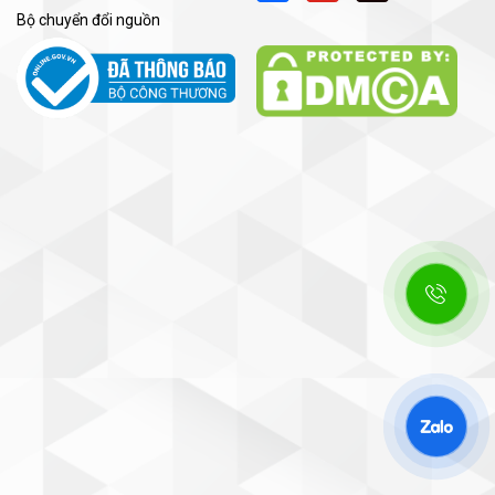
Bộ chuyển đổi nguồn
lớn và tải nặng”. Đây là phiên bản nâng cấp toàn diện từ
 FR-A800 bao gồm:
.