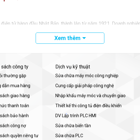
– điện tử hàng đầu Nhật Bản, thành lập từ năm 1921. Doanh nghiệp
ống công nghiệp, bán dẫn và hạ tầng kỹ thuật. Trên quy mô toàn cầ
Xem thêm
 về năng lực công nghệ, sản xuất và dịch vụ.
 sách công ty
Dịch vụ kỹ thuật
ỏi thường gặp
Sửa chữa máy móc công nghiệp
 dẫn mua hàng
Cung cấp giải pháp công nghệ
 sách giao hàng
Nhập khẩu máy móc và chuyển giao
thức thanh toán
Thiết kế thi công tủ điện điều khiển
 sách bảo hành
DV Lập trình PLC HMI
 sách công nợ
Sửa chữa biến tần
sách quyền riêng tư
Sửa chữa PLC