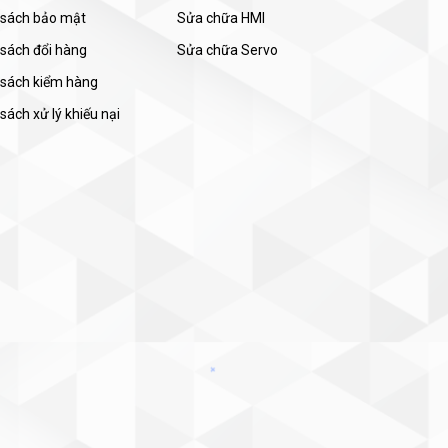
 sách bảo mật
Sửa chữa HMI
 sách đổi hàng
Sửa chữa Servo
 sách kiểm hàng
sách xử lý khiếu nại
Nhà máy Mitsubishi
ịnh vị là dòng biến tần “Cao cấp đời mới – dành cho dây chuyền 
g công nghiệp nặng khắt khe. Những ưu điểm vượt trội của dòng
 động cơ không đồng bộ 3 pha và động cơ nam châm vĩnh cửu (PM)