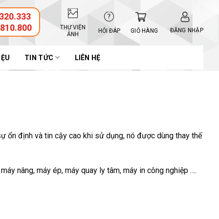
320.333
.810.800
THƯ VIỆN
ĐĂNG NHẬP
GIỎ HÀNG
HỎI ĐÁP
ẢNH
IỆU
TIN TỨC
LIÊN HỆ
ự ổn định và tin cậy cao khi sử dụng, nó được dùng thay thế
máy nâng, máy ép, máy quay ly tâm, máy in công nghiệp ….