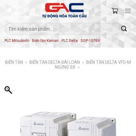
Skip
to
content
Tìm
kiếm:
PLC Mitsubishi
Biến tần Kaman
PLC Delta
DOP-107BV
BIẾN TẦN
»
BIẾN TẦN DELTA ĐÀI LOAN
»
BIẾN TẦN DELTA VFD-M
NGỪNG SX
»