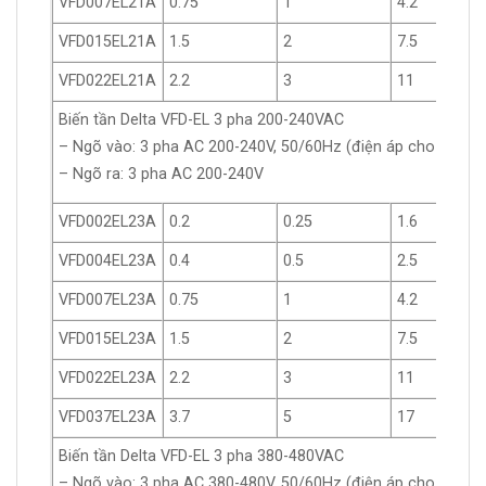
VFD007EL21A
0.75
1
4.2
VFD015EL21A
1.5
2
7.5
VFD022EL21A
2.2
3
11
Biến tần Delta VFD-EL 3 pha 200-240VAC
– Ngõ vào: 3 pha AC 200-240V, 50/60Hz (điện áp cho phép 
– Ngõ ra: 3 pha AC 200-240V
VFD002EL23A
0.2
0.25
1.6
VFD004EL23A
0.4
0.5
2.5
VFD007EL23A
0.75
1
4.2
VFD015EL23A
1.5
2
7.5
VFD022EL23A
2.2
3
11
VFD037EL23A
3.7
5
17
Biến tần Delta VFD-EL 3 pha 380-480VAC
– Ngõ vào: 3 pha AC 380-480V, 50/60Hz (điện áp cho phép 