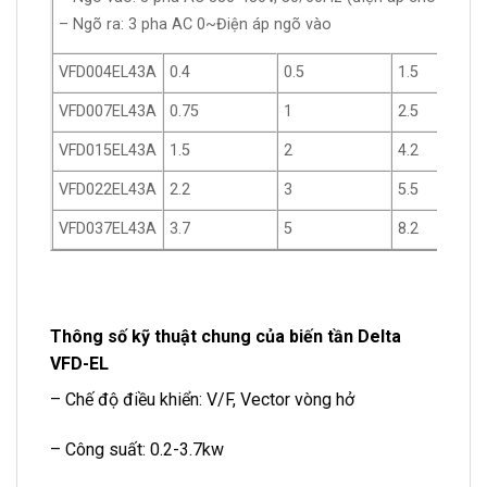
– Ngõ ra: 3 pha AC 0~Điện áp ngõ vào
VFD004EL43A
0.4
0.5
1.5
VFD007EL43A
0.75
1
2.5
VFD015EL43A
1.5
2
4.2
VFD022EL43A
2.2
3
5.5
VFD037EL43A
3.7
5
8.2
Thông số kỹ thuật chung của biến tần Delta
VFD-EL
– Chế độ điều khiển: V/F, Vector vòng hở
– Công suất: 0.2-3.7kw