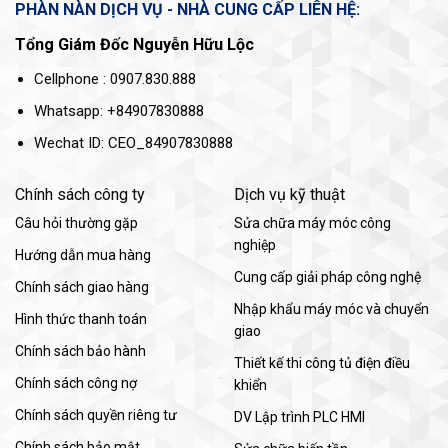
PHÀN NÀN DỊCH VỤ - NHÀ CUNG CẤP LIÊN HỆ:
Tổng Giám Đốc Nguyễn Hữu Lộc
Cellphone : 0907.830.888
Whatsapp: +84907830888
Wechat ID: CEO_84907830888
Chính sách công ty
Dịch vụ kỹ thuật
Câu hỏi thường gặp
Sửa chữa máy móc công
nghiệp
Hướng dẫn mua hàng
Cung cấp giải pháp công nghệ
Chính sách giao hàng
Nhập khẩu máy móc và chuyển
Hình thức thanh toán
giao
Chính sách bảo hành
Thiết kế thi công tủ điện điều
Chính sách công nợ
khiển
Chính sách quyền riêng tư
DV Lập trình PLC HMI
Chính sách bảo mật