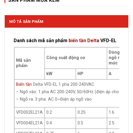
SẢN PHẨM MUA KÈM
MÔ TẢ SẢN PHẨM
Danh sách mã sản phẩm
biến tần Delta
VFD-EL
Dòng điện
Công suất động cơ
ngõ ra định
Mã sản
mức
phẩm
kW
HP
A
Biến tần
Delta VFD-EL 1 pha 200-240VAC
– Ngõ vào: 1 pha AC 200-240V, 50/60Hz (điện áp cho phép 
– Ngõ ra: 3 pha AC 0~Điện áp ngõ vào
VFD002EL21A
0.2
0.25
1.6
VFD004EL21A
0.4
0.5
2.5