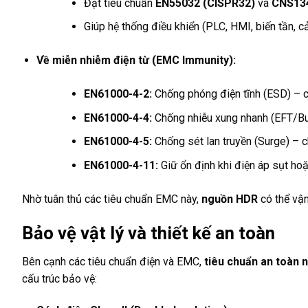
Đạt tiêu chuẩn
EN55032 (CISPR32)
và
CNS13
Giúp hệ thống điều khiển (PLC, HMI, biến tần, c
Về miễn nhiễm điện từ (EMC Immunity):
EN61000-4-2:
Chống phóng điện tĩnh (ESD) – c
EN61000-4-4:
Chống nhiễu xung nhanh (EFT/Bu
EN61000-4-5:
Chống sét lan truyền (Surge) – c
EN61000-4-11:
Giữ ổn định khi điện áp sụt hoặ
Nhờ tuân thủ các tiêu chuẩn EMC này,
nguồn HDR
có thể vận
Bảo vệ vật lý và thiết kế an toàn
Bên cạnh các tiêu chuẩn điện và EMC,
tiêu chuẩn an toàn
cấu trúc bảo vệ: