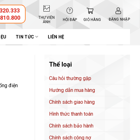
320.333
.810.800
THƯ VIỆN
ĐĂNG NHẬP
GIỎ HÀNG
HỎI ĐÁP
ẢNH
IỆU
TIN TỨC
LIÊN HỆ
Thể loại
Câu hỏi thường gặp
hống điện
Hướng dẫn mua hàng
Chính sách giao hàng
Hình thức thanh toán
Chính sách bảo hành
Chính sách công nợ