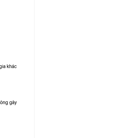
gia khác
hông gây