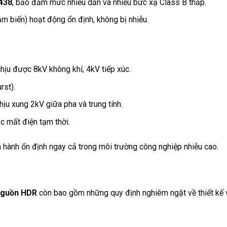
438
, bảo đảm mức nhiễu dẫn và nhiễu bức xạ Class B thấp.
ảm biến) hoạt động ổn định, không bị nhiễu.
hịu được 8kV không khí, 4kV tiếp xúc.
rst).
hịu xung 2kV giữa pha và trung tính.
c mất điện tạm thời.
 hành ổn định ngay cả trong môi trường công nghiệp nhiễu cao.
 nguồn HDR
còn bao gồm những quy định nghiêm ngặt về thiết kế v