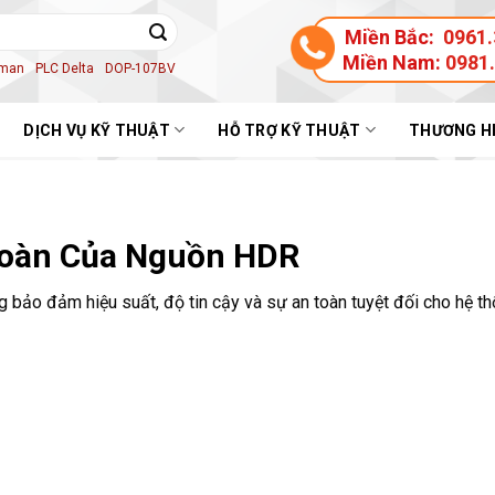
Miền Bắc:
0961.
Miền Nam:
0981
aman
PLC Delta
DOP-107BV
DỊCH VỤ KỸ THUẬT
HỖ TRỢ KỸ THUẬT
THƯƠNG H
Toàn Của Nguồn HDR
g bảo đảm hiệu suất, độ tin cậy và sự an toàn tuyệt đối cho hệ t