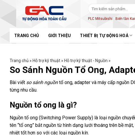
Skip
Tìm
to
kiếm:
content
PLC Mitsubishi
Biến tần K
TRANG CHỦ
GIỚI THIỆU
THIẾT BỊ TỰ ĐỘNG HOÁ
Trang chủ
»
Hỗ trợ kỹ thuật
»
Hỗ trợ kỹ thuật - Nguồn
»
So Sánh Nguồn Tổ Ong, Adapte
Bài viết
so sánh nguồn
tổ ong, adapter và máy cấp nguồn DC
từng nhu cầu.
Nguồn tổ ong là gì?
Nguồn tổ ong (Switching Power Supply) là loại nguồn chuyển 
tên “tổ ong” bắt nguồn từ hình dạng lưới thoáng trên bề mặt,
nhiệt tốt hơn so với các loại nguồn kín.