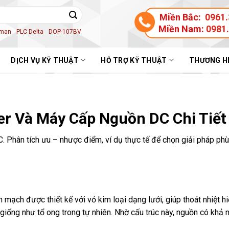
Miền Bắc:
0961.
Miền Nam:
0981
aman
PLC Delta
DOP-107BV
DỊCH VỤ KỸ THUẬT
HỖ TRỢ KỸ THUẬT
THƯƠNG H
r Và Máy Cấp Nguồn DC Chi Tiết
. Phân tích ưu – nhược điểm, ví dụ thực tế để chọn giải pháp ph
mạch được thiết kế với vỏ kim loại dạng lưới, giúp thoát nhiệt hi
 giống như tổ ong trong tự nhiên. Nhờ cấu trúc này, nguồn có khả 