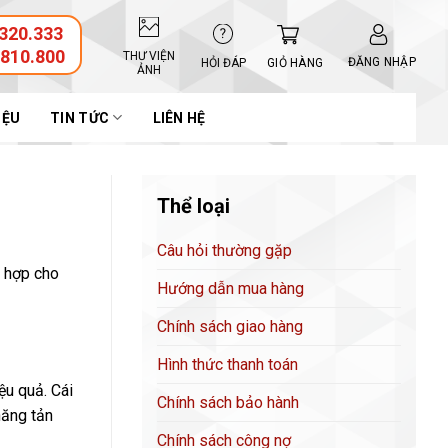
320.333
.810.800
THƯ VIỆN
ĐĂNG NHẬP
GIỎ HÀNG
HỎI ĐÁP
ẢNH
IỆU
TIN TỨC
LIÊN HỆ
Thể loại
Câu hỏi thường gặp
ù hợp cho
Hướng dẫn mua hàng
Chính sách giao hàng
Hình thức thanh toán
ệu quả. Cái
Chính sách bảo hành
năng tản
Chính sách công nợ