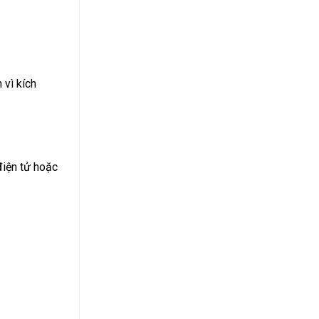
 vì kích
điện tử hoặc