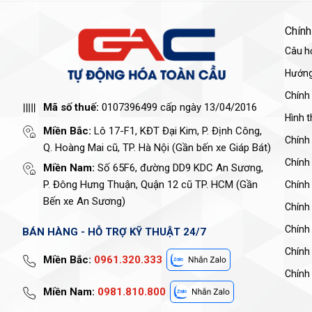
Chính
Câu h
Hướng
Chính
Mã số thuế:
0107396499 cấp ngày 13/04/2016
Hình 
Miền Bắc:
Lô 17-F1, KĐT Đại Kim, P. Định Công,
Chính
Q. Hoàng Mai cũ, TP. Hà Nội (Gần bến xe Giáp Bát)
Chính
Miền Nam:
Số 65F6, đường DD9 KDC An Sương,
P. Đông Hưng Thuận, Quận 12 cũ TP. HCM (Gần
Chính 
Bến xe An Sương)
Chính
Chính
BÁN HÀNG - HỖ TRỢ KỸ THUẬT 24/7
Chính
Miền Bắc:
0961.320.333
Chính 
Miền Nam:
0981.810.800