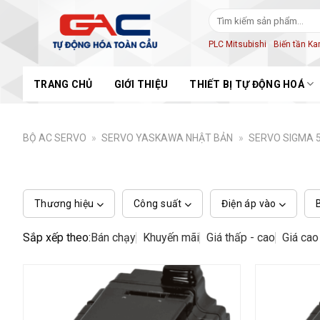
Skip
Tìm
to
kiếm:
content
PLC Mitsubishi
Biến tần K
TRANG CHỦ
GIỚI THIỆU
THIẾT BỊ TỰ ĐỘNG HOÁ
BỘ AC SERVO
»
SERVO YASKAWA NHẬT BẢN
»
SERVO SIGMA 5
Thương hiệu
Công suất
Điện áp vào
Sắp xếp theo:
Bán chạy
Khuyến mãi
Giá thấp - cao
Giá cao