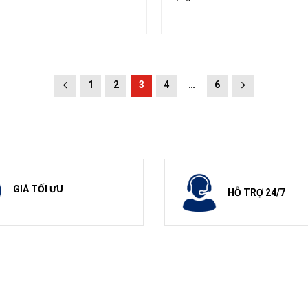
1
2
3
4
…
6
GIÁ TỐI ƯU
HỖ TRỢ 24/7