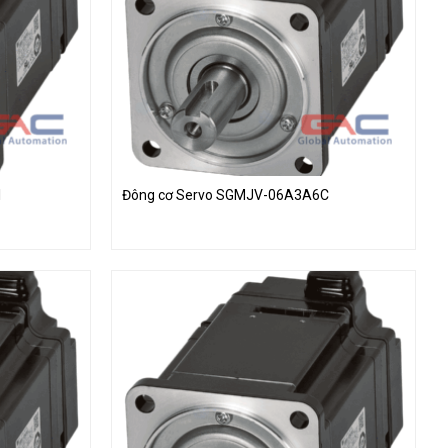
1
Đông cơ Servo SGMJV-06A3A6C