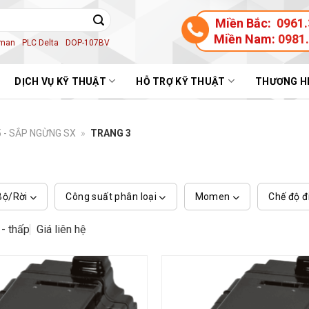
Miền Bắc:
0961.
Miền Nam:
0981
aman
PLC Delta
DOP-107BV
DỊCH VỤ KỸ THUẬT
HỖ TRỢ KỸ THUẬT
THƯƠNG H
 - SẮP NGỪNG SX
»
TRANG 3
Bộ/Rời
Công suất phân loại
Momen
Chế độ đ
 - thấp
Giá liên hệ