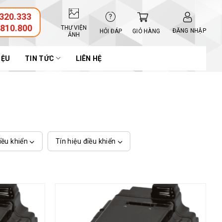
320.333
.810.800
THƯ VIỆN
ĐĂNG NHẬP
GIỎ HÀNG
HỎI ĐÁP
ẢNH
IỆU
TIN TỨC
LIÊN HỆ
iều khiển
Tín hiệu điều khiển