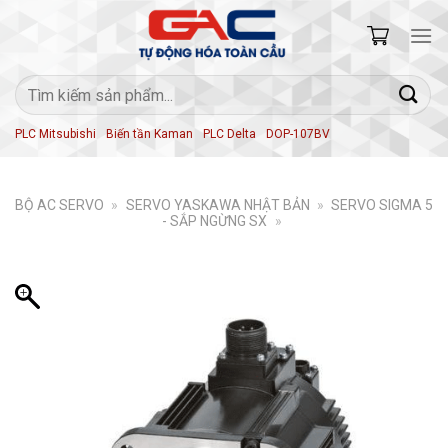
Skip
to
content
Tìm
kiếm:
PLC Mitsubishi
Biến tần Kaman
PLC Delta
DOP-107BV
BỘ AC SERVO
»
SERVO YASKAWA NHẬT BẢN
»
SERVO SIGMA 5
- SẮP NGỪNG SX
»