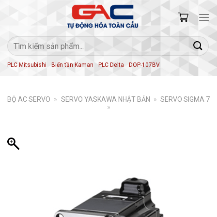
Skip
to
content
Tìm
kiếm:
PLC Mitsubishi
Biến tần Kaman
PLC Delta
DOP-107BV
BỘ AC SERVO
»
SERVO YASKAWA NHẬT BẢN
»
SERVO SIGMA 7
»