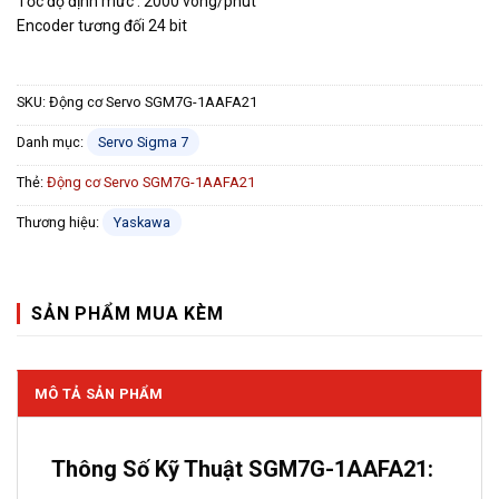
Tốc độ định mức : 2000 vòng/phút
Encoder tương đối 24 bit
SKU:
Động cơ Servo SGM7G-1AAFA21
Danh mục:
Servo Sigma 7
Thẻ:
Động cơ Servo SGM7G-1AAFA21
Thương hiệu:
Yaskawa
SẢN PHẨM MUA KÈM
MÔ TẢ SẢN PHẨM
Thông Số Kỹ Thuật SGM7G-1AAFA21: