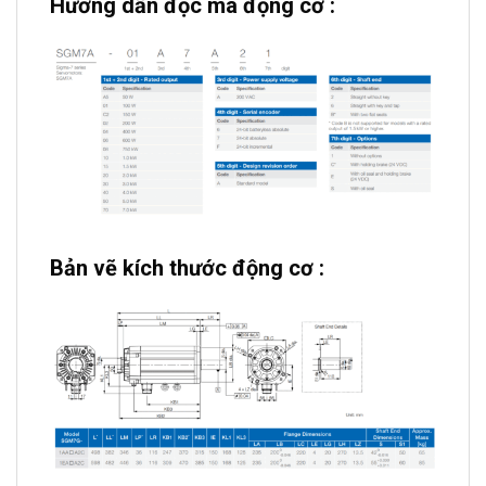
Hướng dẫn đọc mã động cơ :
Bản vẽ kích thước động cơ :