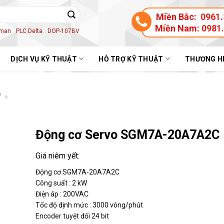
Miền Bắc:
0961.
Miền Nam:
0981
aman
PLC Delta
DOP-107BV
DỊCH VỤ KỸ THUẬT
HỖ TRỢ KỸ THUẬT
THƯƠNG H
7
»
Động cơ Servo SGM7A-20A7A2C
Động cơ SGM7A-20A7A2C
Công suất : 2 kW
Điện áp : 200VAC
Tốc độ định mức : 3000 vòng/phút
Encoder tuyệt đối 24 bit