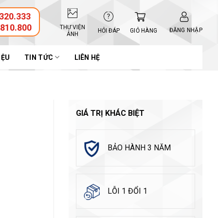
320.333
.810.800
THƯ VIỆN
ĐĂNG NHẬP
GIỎ HÀNG
HỎI ĐÁP
ẢNH
IỆU
TIN TỨC
LIÊN HỆ
GIÁ TRỊ KHÁC BIỆT
BẢO HÀNH 3 NĂM
LỖI 1 ĐỔI 1