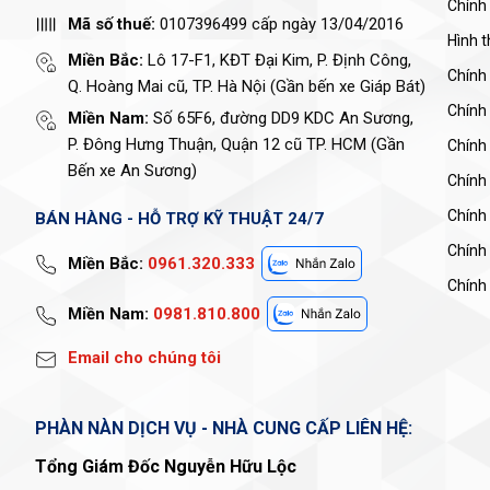
Chính
Mã số thuế:
0107396499 cấp ngày 13/04/2016
Hình 
Miền Bắc:
Lô 17-F1, KĐT Đại Kim, P. Định Công,
Chính
Q. Hoàng Mai cũ, TP. Hà Nội (Gần bến xe Giáp Bát)
Chính
Miền Nam:
Số 65F6, đường DD9 KDC An Sương,
P. Đông Hưng Thuận, Quận 12 cũ TP. HCM (Gần
Chính 
Bến xe An Sương)
Chính
Chính
BÁN HÀNG - HỖ TRỢ KỸ THUẬT 24/7
Chính
Miền Bắc:
0961.320.333
Chính 
Miền Nam:
0981.810.800
Email cho chúng tôi
PHÀN NÀN DỊCH VỤ - NHÀ CUNG CẤP LIÊN HỆ:
Tổng Giám Đốc Nguyễn Hữu Lộc