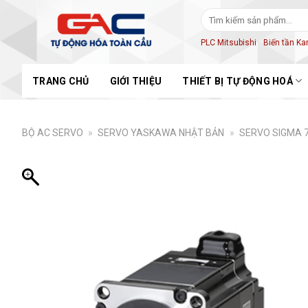
Skip
Tìm
to
kiếm:
content
PLC Mitsubishi
Biến tần K
TRANG CHỦ
GIỚI THIỆU
THIẾT BỊ TỰ ĐỘNG HOÁ
BỘ AC SERVO
»
SERVO YASKAWA NHẬT BẢN
»
SERVO SIGMA 