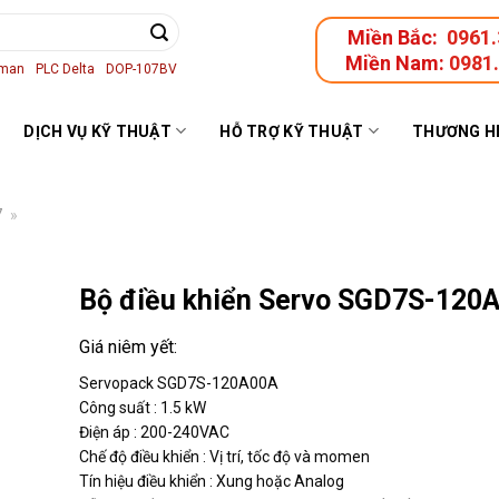
Miền Bắc:
0961.
Miền Nam:
0981
aman
PLC Delta
DOP-107BV
DỊCH VỤ KỸ THUẬT
HỖ TRỢ KỸ THUẬT
THƯƠNG H
7
»
Bộ điều khiển Servo SGD7S-120
Servopack SGD7S-120A00A
Công suất : 1.5 kW
Điện áp : 200-240VAC
Chế độ điều khiển : Vị trí, tốc độ và momen
Tín hiệu điều khiển : Xung hoặc Analog