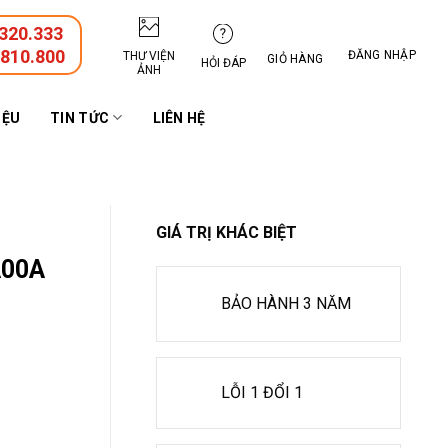
320.333
.810.800
ĐĂNG NHẬP
THƯ VIỆN
GIỎ HÀNG
HỎI ĐÁP
ẢNH
IỆU
TIN TỨC
LIÊN HỆ
GIÁ TRỊ KHÁC BIỆT
A00A
BẢO HÀNH 3 NĂM
LỖI 1 ĐỔI 1