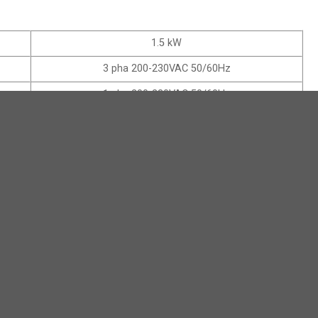
1.5 kW
3 pha 200-230VAC 50/60Hz
1 pha 200-230VAC 50/60Hz
SinPWM dùng IGBT
17 bit (encoder tương đối)
20 bit hoặc 24 bit (encoder tương đối/tuyệt đối)
22 bit (encoder tuyệt đối)
1:5000 vòng/phút
0 đến 100% tại tốc độ định mức
trên dưới 1%
từ 0 đến 10s