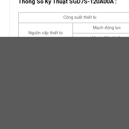
Thông Số Kỹ Thuật SGD7S-120A00A :
Công suất thiết bị
Mạch động lực
Nguồn cấp thiết bị
Mạch điều khiển
Phương pháp điều khiển
Độ phân giải Encoder
Động cơ kiểu Rotary
Dải điều khiển tốc độ
Điều chỉnh tải
Sai lệch điều khiển Momen
Cài đặt thời gian tăng giảm tốc