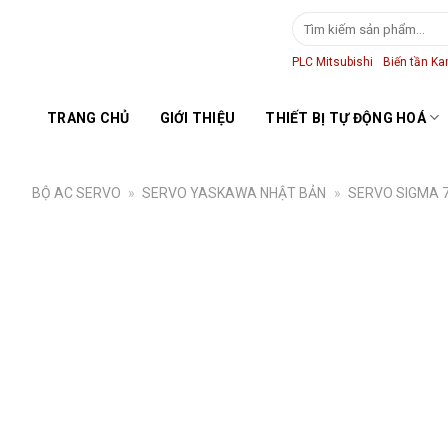
Skip
Tìm
to
kiếm:
content
PLC Mitsubishi
Biến tần K
TRANG CHỦ
GIỚI THIỆU
THIẾT BỊ TỰ ĐỘNG HOÁ
BỘ AC SERVO
»
SERVO YASKAWA NHẬT BẢN
»
SERVO SIGMA 