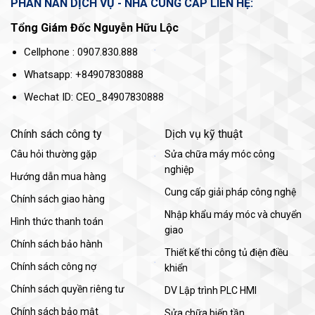
PHÀN NÀN DỊCH VỤ - NHÀ CUNG CẤP LIÊN HỆ:
Tổng Giám Đốc Nguyễn Hữu Lộc
Cellphone : 0907.830.888
Whatsapp: +84907830888
Wechat ID: CEO_84907830888
Chính sách công ty
Dịch vụ kỹ thuật
Câu hỏi thường gặp
Sửa chữa máy móc công
nghiệp
Hướng dẫn mua hàng
Cung cấp giải pháp công nghệ
Chính sách giao hàng
Nhập khẩu máy móc và chuyển
Hình thức thanh toán
giao
Chính sách bảo hành
Thiết kế thi công tủ điện điều
Chính sách công nợ
khiển
Chính sách quyền riêng tư
DV Lập trình PLC HMI
Chính sách bảo mật
Sửa chữa biến tần