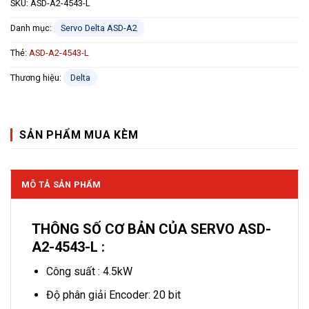
SKU:
ASD-A2-4543-L
Danh mục:
Servo Delta ASD-A2
Thẻ:
ASD-A2-4543-L
Thương hiệu:
Delta
SẢN PHẨM MUA KÈM
MÔ TẢ SẢN PHẨM
THÔNG SỐ CƠ BẢN CỦA SERVO ASD-
A2-4543-L :
Công suất : 4.5kW
Độ phân giải Encoder: 20 bit