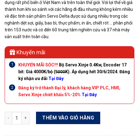
dụng rất phổ biến ở Việt Nam và trên toàn thế giới. Với lợi thế về giá
thành hơn khi so sánh với các hãng đi đầu nhưng không kém nhiều
về đặc tính sản phẩm Servo Delta được sử dụng nhiều trong các
nghành dệt sợi, giấy, bao bì, thực phẩm, in ấn, chiết rót … phân phối
trên 153 nước và có đến 60 trung tâm nghiên cứu và 37 nhà máy
sản xuất trên toàn cầu.
Khuyến mãi
KHUYẾN MÃI SỐC!!!
Bộ Servo Xinje 0.4Kw, Encoder 17
bit: Giá 4000K/bộ (5̶0̶0̶0̶K). Áp dụng hết 30/6/2024. Đăng
ký nhận ưu đãi
Tại Đây
Đăng ký trở thành Đại lý, khách hàng VIP PLC, HMI,
Servo Xinje chiết khấu 5%-20%
Tại Đây
Servo Driver Delta ASD-A2-4543-L 4.5kW 400VAC số lượng
THÊM VÀO GIỎ HÀNG