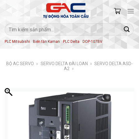
Skip
to
content
Tìm
kiếm:
PLC Mitsubishi
Biến tần Kaman
PLC Delta
DOP-107BV
BỘ AC SERVO
»
SERVO DELTA ĐÀI LOAN
»
SERVO DELTA ASD-
A2
»