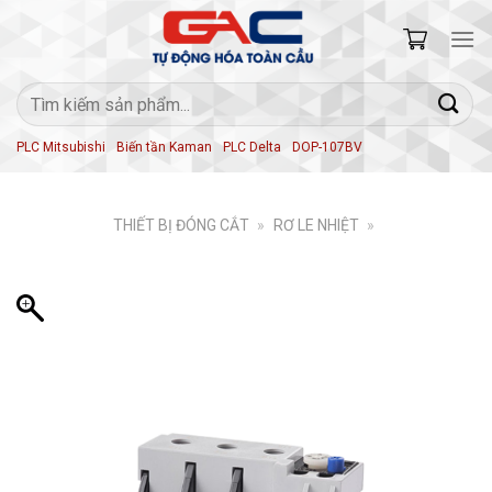
Skip
to
content
Tìm
kiếm:
PLC Mitsubishi
Biến tần Kaman
PLC Delta
DOP-107BV
THIẾT BỊ ĐÓNG CẮT
»
RƠ LE NHIỆT
»