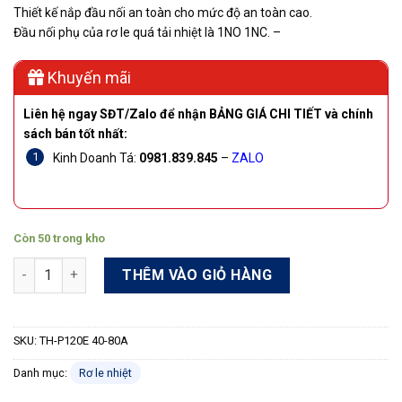
Thiết kế nắp đầu nối an toàn cho mức độ an toàn cao.
Đầu nối phụ của rơ le quá tải nhiệt là 1NO 1NC. –
Khuyến mãi
Liên hệ ngay SĐT/Zalo để nhận BẢNG GIÁ CHI TIẾT và chính
sách bán tốt nhất:
Kinh Doanh Tá:
0981.839.845
–
ZALO
Còn 50 trong kho
Rơ le nhiệt có thanh đồng Shihlin TH-P120E 40-80A số lượng
THÊM VÀO GIỎ HÀNG
SKU:
TH-P120E 40-80A
Danh mục:
Rơ le nhiệt