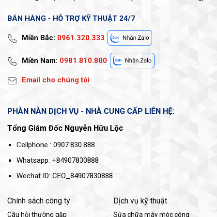
BÁN HÀNG - HỖ TRỢ KỸ THUẬT 24/7
Miền Bắc:
0961.320.333
Miền Nam:
0981.810.800
Email cho chúng tôi
PHÀN NÀN DỊCH VỤ - NHÀ CUNG CẤP LIÊN HỆ:
Tổng Giám Đốc Nguyễn Hữu Lộc
Cellphone : 0907.830.888
Whatsapp: +84907830888
Wechat ID: CEO_84907830888
Chính sách công ty
Dịch vụ kỹ thuật
Câu hỏi thường gặp
Sửa chữa máy móc công