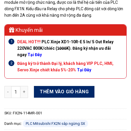
module mở rộng chức năng, được coi là thế hệ cải tiến của PLC
dòng FX1N. Kiểu đầu ra Relay cho phép PLC đóng cắt với dòng lớn
hơn đến 2A cùng với khả năng mở rộng đa dạng.
Khuyến mãi
DEAL HOT!!!
PLC Xinje XD1-10R-E 5 In/ 5 Out Relay
220VAC 800K/chiếc (1̶0̶0̶0̶K).
Đăng ký nhận ưu đãi
ngay
Tại Đây
Đăng ký trở thành Đại lý, khách hàng VIP PLC, HMI,
Servo Xinje chiết khấu 5%-20%
Tại Đây
PLC Mitsubishi FX2N-128MR-001 64 In/64 Out Relay 220VAC số
THÊM VÀO GIỎ HÀNG
SKU:
FX2N-114MR-001
Danh mục:
PLC Mitsubishi FX2N sắp ngừng SX