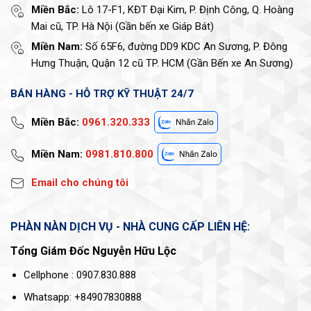
Miền Bắc:
Lô 17-F1, KĐT Đại Kim, P. Định Công, Q. Hoàng
Mai cũ, TP. Hà Nội (Gần bến xe Giáp Bát)
Miền Nam:
Số 65F6, đường DD9 KDC An Sương, P. Đông
Hưng Thuận, Quận 12 cũ TP. HCM (Gần Bến xe An Sương)
BÁN HÀNG - HỖ TRỢ KỸ THUẬT 24/7
Miền Bắc:
0961.320.333
Miền Nam:
0981.810.800
Email cho chúng tôi
PHÀN NÀN DỊCH VỤ - NHÀ CUNG CẤP LIÊN HỆ:
Tổng Giám Đốc Nguyễn Hữu Lộc
Cellphone : 0907.830.888
Whatsapp: +84907830888