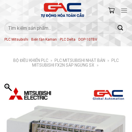
Skip
to
content
Tìm
kiếm:
PLC Mitsubishi
Biến tần Kaman
PLC Delta
DOP-107BV
BỘ ĐIỀU KHIỂN PLC
»
PLC MITSUBISHI NHẬT BẢN
»
PLC
MITSUBISHI FX2N SẮP NGỪNG SX
»