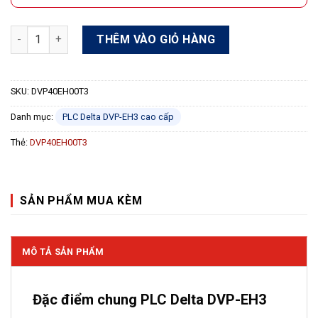
PLC Delta DVP40EH00T3 20 In/20 Out Transistor 220VAC số lư
THÊM VÀO GIỎ HÀNG
SKU:
DVP40EH00T3
Danh mục:
PLC Delta DVP-EH3 cao cấp
Thẻ:
DVP40EH00T3
SẢN PHẨM MUA KÈM
MÔ TẢ SẢN PHẨM
Đặc điểm chung PLC Delta DVP-EH3