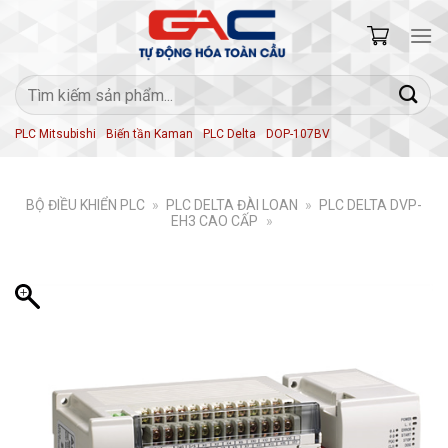
Skip
to
content
Tìm
kiếm:
PLC Mitsubishi
Biến tần Kaman
PLC Delta
DOP-107BV
BỘ ĐIỀU KHIỂN PLC
»
PLC DELTA ĐÀI LOAN
»
PLC DELTA DVP-
EH3 CAO CẤP
»