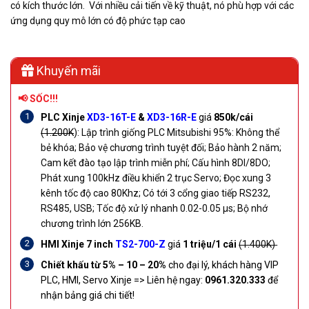
có kích thước lớn. Với nhiều cải tiến về kỹ thuật, nó phù hợp với các
ứng dụng quy mô lớn có độ phức tạp cao
Khuyến mãi
📢 SỐC!!!
PLC Xinje
XD3-16T-E
&
XD3-16R-E
giá
850k/cái
(1.200K
):
Lập trình giống PLC Mitsubishi 95%: Không thể
bẻ khóa; Bảo vệ chương trình tuyệt đối; Bảo hành 2 năm;
Cam kết đào tạo lập trình miễn phí; Cấu hình 8DI/8DO;
Phát xung 100kHz điều khiển 2 trục Servo; Đọc xung 3
kênh tốc độ cao 80Khz; Có tới 3 cổng giao tiếp RS232,
RS485, USB; Tốc độ xử lý nhanh 0.02-0.05 µs; Bộ nhớ
chương trình lớn 256KB.
HMI Xinje 7 inch
TS2-700-Z
giá
1 triệu/1 cái
(1.400K)
Chiết khấu từ 5% – 10 – 20%
cho đại lý, khách hàng VIP
PLC, HMI, Servo Xinje =>
Liên hệ ngay:
0961.320.333
để
nhận bảng giá chi tiết!