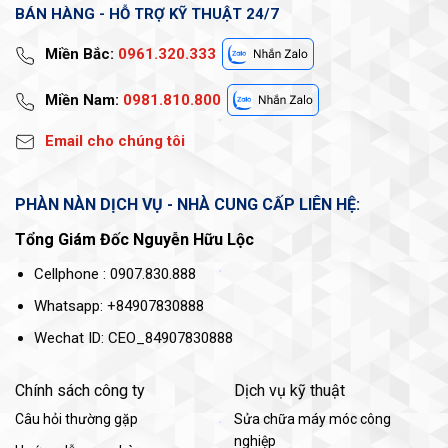
BÁN HÀNG - HỖ TRỢ KỸ THUẬT 24/7
Miền Bắc:
0961.320.333
Miền Nam:
0981.810.800
Email cho chúng tôi
PHÀN NÀN DỊCH VỤ - NHÀ CUNG CẤP LIÊN HỆ:
Tổng Giám Đốc Nguyễn Hữu Lộc
Cellphone : 0907.830.888
Whatsapp: +84907830888
Wechat ID: CEO_84907830888
Chính sách công ty
Dịch vụ kỹ thuật
Câu hỏi thường gặp
Sửa chữa máy móc công
nghiệp