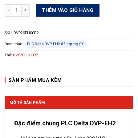
PLC Delta DVP20EH00R2 12 In/8 Out Relay 220VAC số lượng
THÊM VÀO GIỎ HÀNG
SKU:
DVP20EH00R2
Danh mục:
PLC Delta DVP-EH2 đã ngừng SX
Thẻ:
DVP20EH00R2
SẢN PHẨM MUA KÈM
MÔ TẢ SẢN PHẨM
Đặc điểm chung PLC Delta DVP-EH2