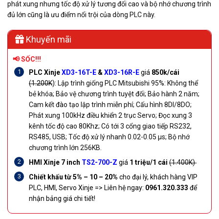
phát xung nhưng tốc độ xử lý tương đối cao và bộ nhớ chương trình
đủ lớn cũng là ưu điểm nổi trội của dòng PLC này.
Khuyến mãi
📢 SỐC!!!
PLC Xinje
XD3-16T-E
&
XD3-16R-E
giá
850k/cái
(1.200K
):
Lập trình giống PLC Mitsubishi 95%: Không thể
bẻ khóa; Bảo vệ chương trình tuyệt đối; Bảo hành 2 năm;
Cam kết đào tạo lập trình miễn phí; Cấu hình 8DI/8DO;
Phát xung 100kHz điều khiển 2 trục Servo; Đọc xung 3
kênh tốc độ cao 80Khz; Có tới 3 cổng giao tiếp RS232,
RS485, USB; Tốc độ xử lý nhanh 0.02-0.05 µs; Bộ nhớ
chương trình lớn 256KB.
HMI Xinje 7 inch
TS2-700-Z
giá
1 triệu/1 cái
(1.400K)
Chiết khấu từ 5% – 10 – 20%
cho đại lý, khách hàng VIP
PLC, HMI, Servo Xinje =>
Liên hệ ngay:
0961.320.333
để
nhận bảng giá chi tiết!