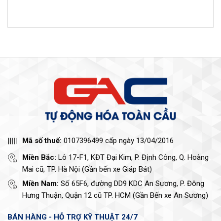
Mã số thuế:
0107396499 cấp ngày 13/04/2016
Miền Bắc:
Lô 17-F1, KĐT Đại Kim, P. Định Công, Q. Hoàng
Mai cũ, TP. Hà Nội (Gần bến xe Giáp Bát)
Miền Nam:
Số 65F6, đường DD9 KDC An Sương, P. Đông
Hưng Thuận, Quận 12 cũ TP. HCM (Gần Bến xe An Sương)
BÁN HÀNG - HỖ TRỢ KỸ THUẬT 24/7