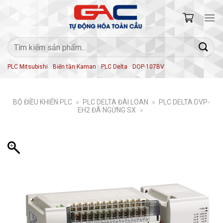
Skip
to
content
Tìm
kiếm:
PLC Mitsubishi
Biến tần Kaman
PLC Delta
DOP-107BV
BỘ ĐIỀU KHIỂN PLC
»
PLC DELTA ĐÀI LOAN
»
PLC DELTA DVP-
EH2 ĐÃ NGỪNG SX
»