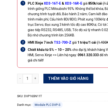
PLC Xinje
XD3-16T-E
&
XD3-16R-E
giá
850k/cái
(1.
trình giống PLC Mitsubishi 95%: Không thể bẻ khóa; B
chương trình tuyệt đối; Bảo hành 2 năm; Cam kết đào 
trình miễn phí; Cấu hình 8DI/8DO; Phát xung 100kHz đ
trục Servo; Đọc xung 3 kênh tốc độ cao 80Khz; Có tới
giao tiếp RS232, RS485, USB; Tốc độ xử lý nhanh 0.02
Bộ nhớ chương trình lớn 256KB.
HMI Xinje 7 inch
TS2-700-Z
giá
1 triệu/1 cái
(1.400
Chiết khấu từ 5% – 10 – 20%
cho đại lý, khách hàng V
HMI, Servo Xinje =>
Liên hệ ngay:
0961.320.333
để nh
giá chi tiết!
Module PLC DVP16SN11T số lượng
THÊM VÀO GIỎ HÀNG
SKU:
DVP16SN11T
Danh mục:
Module PLC DVP-S