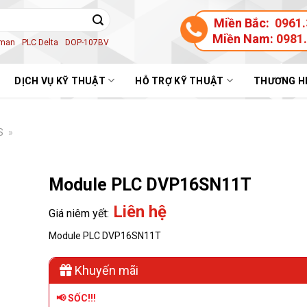
Miền Bắc:
0961.
Miền Nam:
0981
aman
PLC Delta
DOP-107BV
DỊCH VỤ KỸ THUẬT
HỖ TRỢ KỸ THUẬT
THƯƠNG H
S
»
Module PLC DVP16SN11T
Liên hệ
Module PLC DVP16SN11T
Khuyến mãi
📢 SỐC!!!