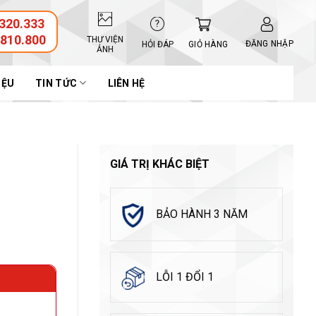
320.333
.810.800
THƯ VIỆN
ĐĂNG NHẬP
GIỎ HÀNG
HỎI ĐÁP
ẢNH
IỆU
TIN TỨC
LIÊN HỆ
GIÁ TRỊ KHÁC BIỆT
BẢO HÀNH 3 NĂM
LỖI 1 ĐỔI 1