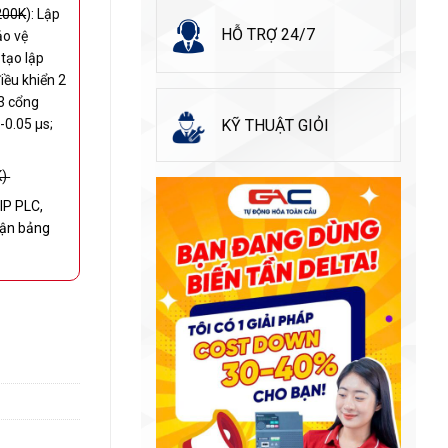
200K
):
Lập
HỖ TRỢ 24/7
ảo vệ
tạo lập
iều khiển 2
 3 cổng
-0.05 µs;
KỸ THUẬT GIỎI
K)
IP PLC,
ận bảng