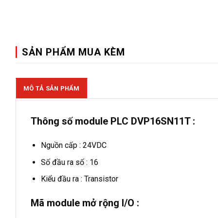
SẢN PHẨM MUA KÈM
MÔ TẢ SẢN PHẨM
Thông số module PLC DVP16SN11T :
Nguồn cấp : 24VDC
Số đầu ra số : 16
Kiểu đầu ra : Transistor
Mã module mở rộng I/O :