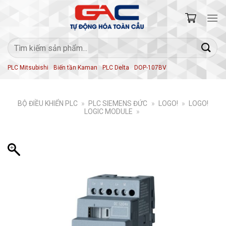
Skip
to
content
Tìm
kiếm:
PLC Mitsubishi
Biến tần Kaman
PLC Delta
DOP-107BV
BỘ ĐIỀU KHIỂN PLC
»
PLC SIEMENS ĐỨC
»
LOGO!
»
LOGO!
LOGIC MODULE
»