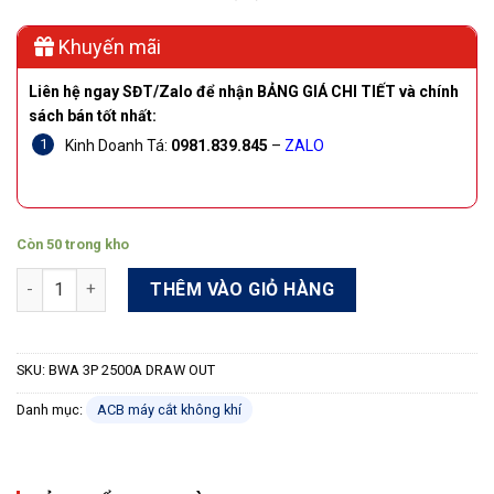
Khuyến mãi
Liên hệ ngay SĐT/Zalo để nhận BẢNG GIÁ CHI TIẾT và chính
sách bán tốt nhất:
Kinh Doanh Tá:
0981.839.845
–
ZALO
Còn 50 trong kho
Máy cắt ACB Shihlin BWA 3P 2500A DRAW OUT 85kA số lượng
THÊM VÀO GIỎ HÀNG
SKU:
BWA 3P 2500A DRAW OUT
Danh mục:
ACB máy cắt không khí