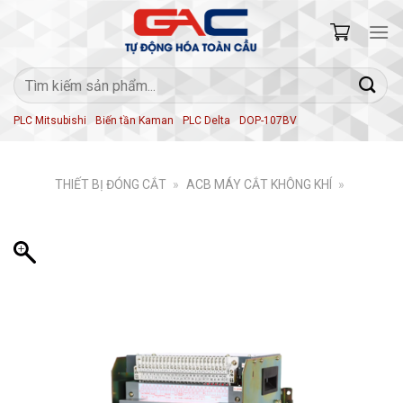
Skip
to
content
Tìm
kiếm:
PLC Mitsubishi
Biến tần Kaman
PLC Delta
DOP-107BV
THIẾT BỊ ĐÓNG CẮT
»
ACB MÁY CẮT KHÔNG KHÍ
»