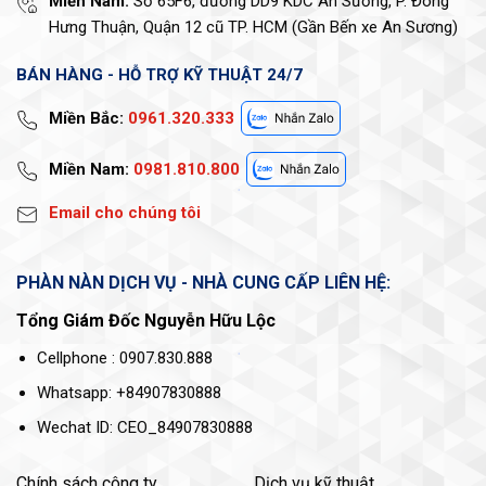
Miền Nam:
Số 65F6, đường DD9 KDC An Sương, P. Đông
Hưng Thuận, Quận 12 cũ TP. HCM (Gần Bến xe An Sương)
BÁN HÀNG - HỖ TRỢ KỸ THUẬT 24/7
Miền Bắc:
0961.320.333
Miền Nam:
0981.810.800
Email cho chúng tôi
PHÀN NÀN DỊCH VỤ - NHÀ CUNG CẤP LIÊN HỆ:
Tổng Giám Đốc Nguyễn Hữu Lộc
Cellphone : 0907.830.888
Whatsapp: +84907830888
Wechat ID: CEO_84907830888
Chính sách công ty
Dịch vụ kỹ thuật