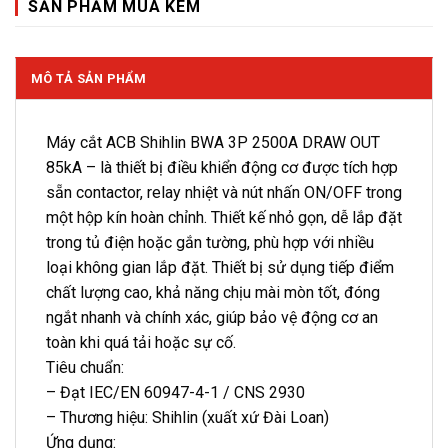
SẢN PHẨM MUA KÈM
MÔ TẢ SẢN PHẨM
Máy cắt ACB Shihlin BWA 3P 2500A DRAW OUT
85kA – là thiết bị điều khiển động cơ được tích hợp
sẵn contactor, relay nhiệt và nút nhấn ON/OFF trong
một hộp kín hoàn chỉnh. Thiết kế nhỏ gọn, dễ lắp đặt
trong tủ điện hoặc gắn tường, phù hợp với nhiều
loại không gian lắp đặt. Thiết bị sử dụng tiếp điểm
chất lượng cao, khả năng chịu mài mòn tốt, đóng
ngắt nhanh và chính xác, giúp bảo vệ động cơ an
toàn khi quá tải hoặc sự cố.
Tiêu chuẩn:
– Đạt IEC/EN 60947-4-1 / CNS 2930
– Thương hiệu: Shihlin (xuất xứ Đài Loan)
Ứng dụng: